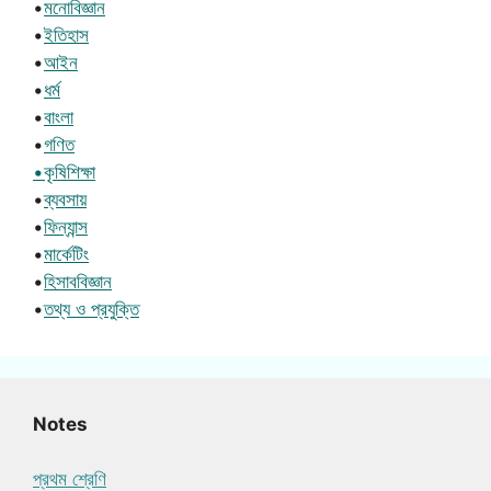
•
মনোবিজ্ঞান
•
ইতিহাস
•
আইন
•
ধর্ম
•
বাংলা
•
গণিত
•কৃষিশিক্ষা
•
ব্যবসায়
•
ফিন্যান্স
•
মার্কেটিং
•
হিসাববিজ্ঞান
•
তথ্য ও প্রযুক্তি
Notes
প্রথম শ্রেণি