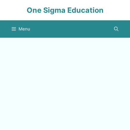
Skip
One Sigma Education
to
content
Menu