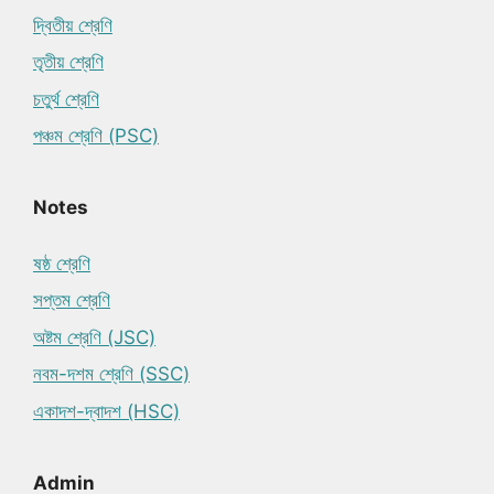
দ্বিতীয় শ্রেণি
তৃতীয় শ্রেণি
চতুর্থ শ্রেণি
পঞ্চম শ্রেণি (PSC)
Notes
ষষ্ঠ শ্রেণি
সপ্তম শ্রেণি
অষ্টম শ্রেণি (JSC)
নবম-দশম শ্রেণি (SSC)
একাদশ-দ্বাদশ (HSC)
Admin