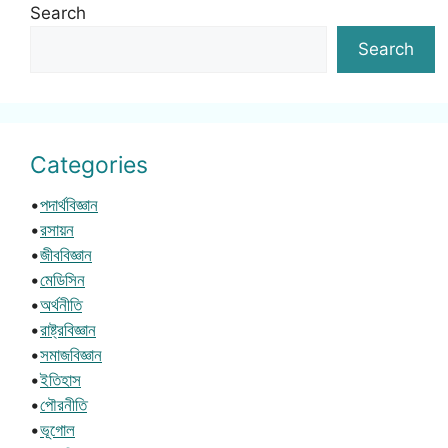
Search
Search
Categories
•
পদার্থবিজ্ঞান
•
রসায়ন
•
জীববিজ্ঞান
•
মেডিসিন
•
অর্থনীতি
•
রাষ্ট্রবিজ্ঞান
•
সমাজবিজ্ঞান
•
ইতিহাস
•
পৌরনীতি
•
ভূগোল