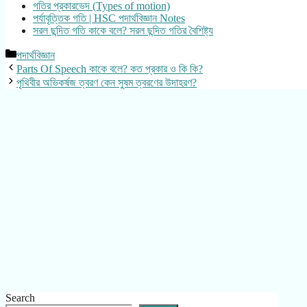
গতির প্রকারভেদ (Types of motion)
পর্যাবৃত্তিক গতি | HSC পদার্থবিজ্ঞান Notes
সরল ছন্দিত গতি কাকে বলে? সরল ছন্দিত গতির বৈশিষ্ট্য
Categories
পদার্থবিজ্ঞান
Parts Of Speech কাকে বলে? কত প্রকার ও কি কি?
পৃথিবীর অভিকর্ষজ ত্বরণ কেন সুষম ত্বরণের উদাহরণ?
Search