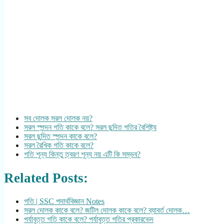
সব দোলক সরল দোলক নয়?
সরল স্পন্দন গতি কাকে বলে? সরল ছন্দিত গতির বৈশিষ্ট্য
সরল ছন্দিত স্পন্দন কাকে বলে?
সরল রৈখিক গতি কাকে বলে?
গতি শূন্য কিন্তু ত্বরণ শূন্য নয় এটি কি সম্ভব?
Related Posts:
গতি | SSC পদার্থবিজ্ঞান Notes
সরল দোলক কাকে বলে? জটিল দোলক কাকে বলে? ব্যাবর্ত দোলক…
পর্যাবৃত্ত গতি কাকে বলে? পর্যাবৃত্ত গতির প্রকারভেদ