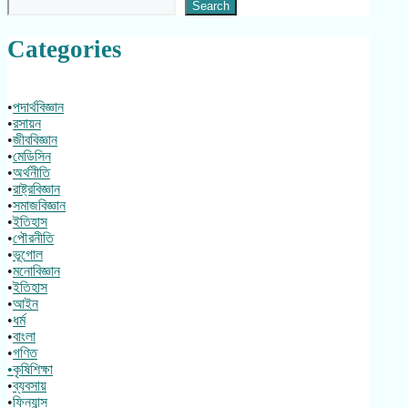
Search
Categories
•
পদার্থবিজ্ঞান
•
রসায়ন
•
জীববিজ্ঞান
•
মেডিসিন
•
অর্থনীতি
•
রাষ্ট্রবিজ্ঞান
•
সমাজবিজ্ঞান
•
ইতিহাস
•
পৌরনীতি
•
ভূগোল
•
মনোবিজ্ঞান
•
ইতিহাস
•
আইন
•
ধর্ম
•
বাংলা
•
গণিত
•কৃষিশিক্ষা
•
ব্যবসায়
•
ফিন্যান্স