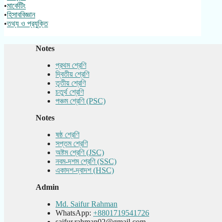
•
মার্কেটিং
•
হিসাববিজ্ঞান
•
তথ্য ও প্রযুক্তি
Notes
প্রথম শ্রেণি
দ্বিতীয় শ্রেণি
তৃতীয় শ্রেণি
চতুর্থ শ্রেণি
পঞ্চম শ্রেণি (PSC)
Notes
ষষ্ঠ শ্রেণি
সপ্তম শ্রেণি
অষ্টম শ্রেণি (JSC)
নবম-দশম শ্রেণি (SSC)
একাদশ-দ্বাদশ (HSC)
Admin
Md. Saifur Rahman
WhatsApp:
+8801719541726
saifur.rahman02@gmail.com