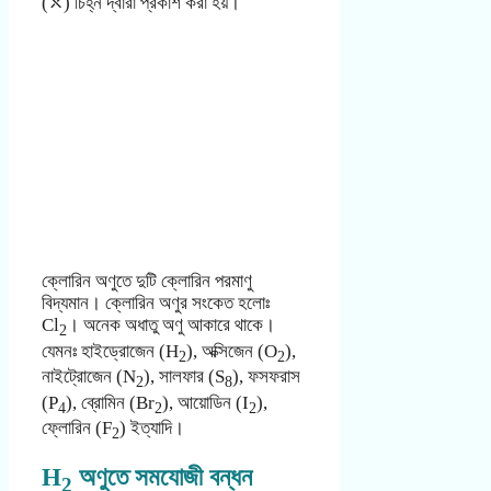
(⤬) চিহ্ন দ্বারা প্রকাশ করা হয়।
ক্লোরিন অণুতে দুটি ক্লোরিন পরমাণু
বিদ্যমান। ক্লোরিন অণুর সংকেত হলোঃ
Cl
। অনেক অধাতু অণু আকারে থাকে।
2
যেমনঃ হাইড্রোজেন (H
), অক্সিজেন (O
),
2
2
নাইট্রোজেন (N
), সালফার (S
), ফসফরাস
2
8
(P
), ব্রোমিন (Br
), আয়োডিন (I
),
4
2
2
ফ্লোরিন (F
) ইত্যাদি।
2
H
অণুতে সমযোজী বন্ধন
2