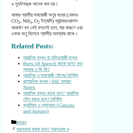
ও স্ফুটনাঙ্ক অনেক কম হয়।
আবার গ্যাসীয় সমযোজী অণুর মধ্যে (যেমনঃ
CO
, NH
, O
ইত্যাদি) ভ্যান্ডারওয়ালস
2
3
2
আকর্ষণ বল নেই বললেই চলে, যার কারণে এরা
একক অণু হিসেবে গ্যাসীয় অবস্থায় থাকে।
Related Posts:
আয়নিক বন্ধন বা তড়িৎযোজী বন্ধন
Parts Of Speech কাকে বলে? কত
প্রকার ও কি কি?
আয়নিক ও সমযোজী যৌগের বৈশিষ্ট্য
রাসায়নিক বন্ধন | SSC রসায়ন
Notes
আয়নিক বন্ধন কাকে বলে? আয়নিক
যৌগ কাকে বলে? বৈশিষ্ট্য
ক্যাটায়ন ও অ্যানায়ন (Cations
and Anions)
Categories
রসায়ন
সরলরেখা কাকে বলে? সরলরেখা ও