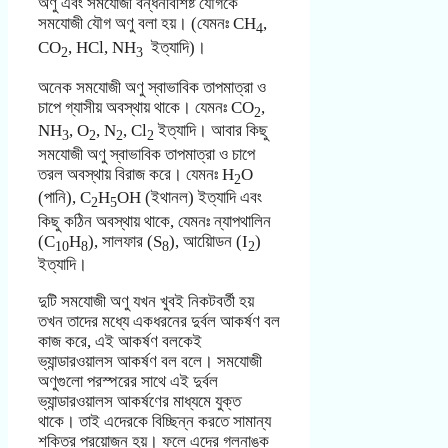
অণু এবং সমযোজী বন্ধনবিশিষ্ট যৌগকে
সমযোজী যৌগ অণু বলা হয়। (যেমনঃ CH
,
4
CO
, HCl, NH
ইত্যাদি)।
2
3
অনেক সমযোজী অণু স্বাভাবিক তাপমাত্রা ও
চাপে গ্যাসীয় অবস্থায় থাকে। যেমনঃ CO
,
2
NH
, O
, N
, Cl
ইত্যাদি। আবার কিছু
3
2
2
2
সমযোজী অণু স্বাভাবিক তাপমাত্রা ও চাপে
তরল অবস্থায় বিরাজ করে। যেমনঃ H
O
2
(পানি), C
H
OH (ইথানল) ইত্যাদি এবং
2
5
কিছু কঠিন অবস্থায় থাকে, যেমনঃ ন্যাপথালিন
(C
H
), সালফার (S
), আয়োিডন (I
)
10
8
8
2
ইত্যাদি।
দুটি সমযোজী অণু যখন খুবই নিকটবর্তী হয়
তখন তাদের মধ্যে একধরনের দুর্বল আকর্ষণ বল
কাজ করে, এই আকর্ষণ বলকেই
ভ্যান্ডারওয়ালস আকর্ষণ বল বলে। সমযোজী
অণুগুলো পরস্পরের সাথে এই দুর্বল
ভ্যান্ডারওয়ালস আকর্ষণের মাধ্যমে যুক্ত
থাকে। তাই এদেরকে বিচ্ছিন্ন করতে সামান্য
শক্তির প্রয়োজন হয়। ফলে এদের গলনাঙ্ক