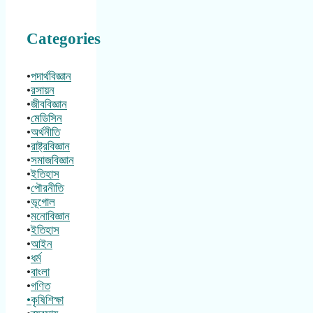
Categories
•
পদার্থবিজ্ঞান
•
রসায়ন
•
জীববিজ্ঞান
•
মেডিসিন
•
অর্থনীতি
•
রাষ্ট্রবিজ্ঞান
•
সমাজবিজ্ঞান
•
ইতিহাস
•
পৌরনীতি
•
ভূগোল
•
মনোবিজ্ঞান
•
ইতিহাস
•
আইন
•
ধর্ম
•
বাংলা
•
গণিত
•কৃষিশিক্ষা