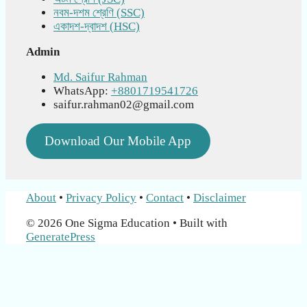
নবম-দশম শ্রেণি (SSC)
একাদশ-দ্বাদশ (HSC)
Admin
Md. Saifur Rahman
WhatsApp:
+8801719541726
saifur.rahman02@gmail.com
Download Our Mobile App
About
•
Privacy Policy
•
Contact
•
Disclaimer
© 2026 One Sigma Education
• Built with
GeneratePress