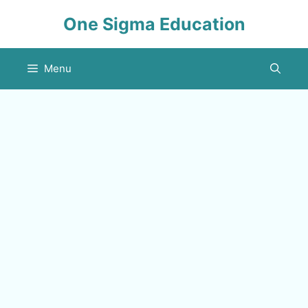
Skip
One Sigma Education
to
content
Menu