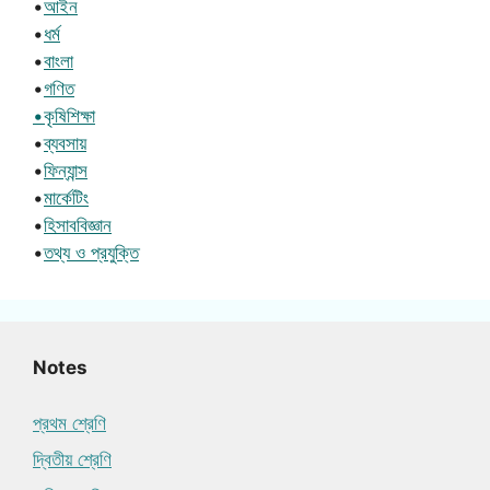
•
আইন
•
ধর্ম
•
বাংলা
•
গণিত
•কৃষিশিক্ষা
•
ব্যবসায়
•
ফিন্যান্স
•
মার্কেটিং
•
হিসাববিজ্ঞান
•
তথ্য ও প্রযুক্তি
Notes
প্রথম শ্রেণি
দ্বিতীয় শ্রেণি