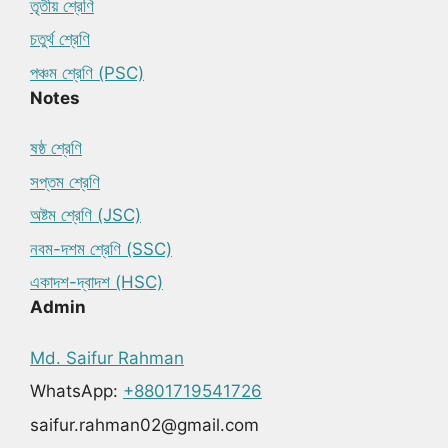
তৃতীয় শ্রেণি
চতুর্থ শ্রেণি
পঞ্চম শ্রেণি (PSC)
Notes
ষষ্ঠ শ্রেণি
সপ্তম শ্রেণি
অষ্টম শ্রেণি (JSC)
নবম-দশম শ্রেণি (SSC)
একাদশ-দ্বাদশ (HSC)
Admin
Md. Saifur Rahman
WhatsApp:
+8801719541726
saifur.rahman02@gmail.com