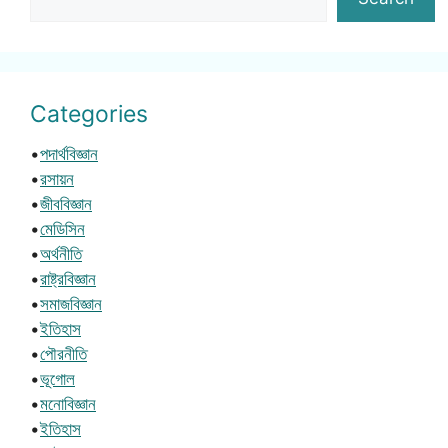
Categories
•
পদার্থবিজ্ঞান
•
রসায়ন
•
জীববিজ্ঞান
•
মেডিসিন
•
অর্থনীতি
•
রাষ্ট্রবিজ্ঞান
•
সমাজবিজ্ঞান
•
ইতিহাস
•
পৌরনীতি
•
ভূগোল
•
মনোবিজ্ঞান
•
ইতিহাস