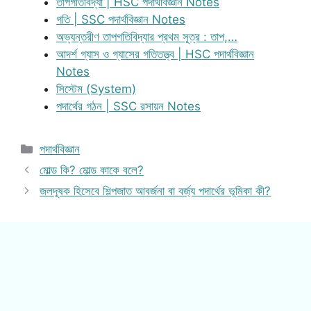
তাপগতিবিদ্যা | HSC পদার্থবিজ্ঞান Notes
গতি | SSC পদার্থবিজ্ঞান Notes
অভ্যন্তরীণ তাপগতিবিদ্যার প্রথম সূত্র : তাপ,…
আদর্শ গ্যাস ও গ্যাসের গতিতত্ত্ব | HSC পদার্থবিজ্ঞান
Notes
সিস্টেম (System)
পদার্থের গঠন | SSC রসায়ন Notes
Categories
পদার্থবিজ্ঞান
মোল্ড কি? মোল্ড কাকে বলে?
জলদূষক হিসেবে শিল্পজাত আবর্জনা বা বর্জ্য পদার্থের ভূমিকা কী?