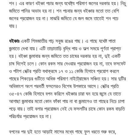
শন। এর কারণ ধইঞ্চা পচার জন্য যথেষ্ট্য পরিমাণ জলের দরকার হয়। নিচু
জমিতে পানির অভাব হয় না। শন পচবার জন্য ধইঞ্চার মতো তত বেশি
জলের প্রয়োজন হয় না। মাঝরি জমিতে যে জল জমে তাতেই শন পচে
যায়।
ধইঞ্চাঃ
একটি শিমজাতীয় গাঢ় সবুজ রঙের গাছ। এ গাছে যথেষ্ট পাতা
জন্মাতে দেখা যায়। এটি তাড়াতাড়ি বৃদ্ধি পায় ও অল্প সময়ে পূর্ণতা প্রাপ্ত
হয়। ধইঞ্চা জন্মাবার জন্য জমিতে তত চাষের দরকার হয় না, দুই একটি
চাষ দিলেই চলে। কোন রকম সার দেওয়ার প্রয়োজন হয় না, তবে ফসফেট
ও পটাশ হেক্টর প্রতি যথাক্রমে ১৭ ও ১১ কেজি হিসাবে প্রয়োগ করলে
গাছের শিকড়ের গুটিতে অধিক পরিমাণ নাইট্রোজেন সঞ্চিত হয়। সার দুটির
অধিকাংশ অংশ পরবর্তী ফসলেরও বিশেষ উপকারে আসে। হেক্টর প্রতি
৩৫-৪৭ কেজি হিসাবে বপন করিলে ধইঞ্চার চারা ঘন হয়ে জন্মে যে তাতে
আগাছা জন্মাবার মতো কোন ফাঁকা পায় না বা জন্মালেও তা গাছের নিচে চাপা
পড়ে যায়। তাই বলার প্রয়োজন নেই যে ফসলটির চাষে কোন রকম বাড়তি
পরিচর্যার প্রয়োজন হয় না।
বপনের পর দুই হতে আড়াই মাসের মধ্যে গাছে ফুল ধরতে শুরু করে,