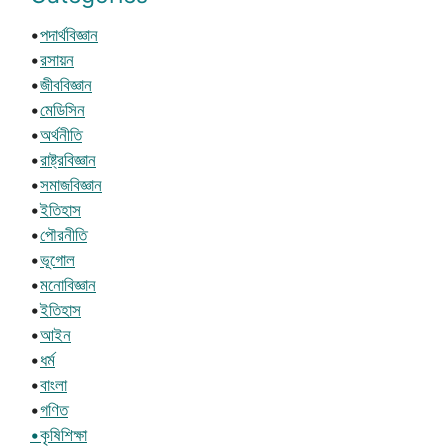
•
পদার্থবিজ্ঞান
•
রসায়ন
•
জীববিজ্ঞান
•
মেডিসিন
•
অর্থনীতি
•
রাষ্ট্রবিজ্ঞান
•
সমাজবিজ্ঞান
•
ইতিহাস
•
পৌরনীতি
•
ভূগোল
•
মনোবিজ্ঞান
•
ইতিহাস
•
আইন
•
ধর্ম
•
বাংলা
•
গণিত
•কৃষিশিক্ষা