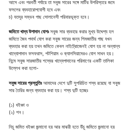
আসে এবং পরবর্তী পর্যায়ে তা সবুজ সারের সঙ্গে মাটির উপরিস্তরে জমে
ফসলের ব্যবহারোপযোগী হবে এবং
চ) যতদূর সম্ভব গাছ সোলানেসী পরিবারভূক্ত হবে।
জমিতে খাদ্য উপাদান যোগঃ
সবুজ সার ব্যবহার করার মুখ্য উদ্দেশ্য হল
জমিতে জৈব পদার্থ যোগ করা সবুজ সারের জন্য শিমজাতীয় গাছ যখন
ব্যবহার করা হয় তখন জমিতে কেবল নাইট্রোজেনই যোগ হয় না অন্যান্য
খাদ্যোপাদান ফসফরাস, পটশিয়াম ও ক্যালসিয়ামেরও যোগ সাধন হয়।
নিন্মে সবুজ সারজাতীয় শস্যের খাদ্যেপাদানের পরিমাণের একটি তালিকা
উল্লেখ করা হলো-
সবুজ সারের প্রস্তুতিঃ
আমাদের দেশে দুটি সুপরিচিত শস্য রয়েছে যা সবুজ
সার তৈরির জন্য ব্যবহার করা হয়। শস্য দুটি হচ্ছেঃ
(১) ধইঞ্চা ও
(২) শন।
নিচু জমিত ধইঞ্চা জন্মানো হয় আর মাঝরী হতে উঁচু জমিতে জন্মানো হয়