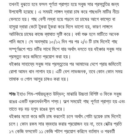
তখনই বুঝতে হবে ফসল পূর্ণতা প্রাপ্ত হয়ে সবুজ সার প্রস্তুতির জন্য
উপযোগী হয়েছে। এ সময়ই লাঙ্গল দ্বারা চাষ করে গাছগুলি মাটির নীচে
ফেলতে হয়। গাছ বেশী লম্বা হয়ে পড়লে তা চাষের আগে কাস্তে বা
হাসুয়া দ্বারা কেটে টুকরা টুকরা করে দিলে ভালো হয়, কারণ লাঙ্গলে
আটকিয়ে চাষের কাজে ব্যাঘাত সৃষ্টি করে। বর্ষা শুরু হলে মাটিতে অনেক
পানি জমে। সে অবস্থায় ১০/১২ দিন পর পর ২/৩ টি চাষ দিলেই গাছ
সম্পূর্ণরূপে পচে মটির সাথে মিশে যায় অর্থাৎ বলতে হয় ধইঞ্চার সবুজ সার
প্রস্তুত করে জমিতে প্রয়োগ করা হয়।
ধইঞ্চার সাহায্যে সবুজ সার প্রস্তুতের পর আমাদের দেশে প্রায় জমিতেই
রোপা আমন ধান লাগান হয়। এটি বেশ লাভজনক, তবে কোন কোন সময়
তামাক ও গোল আলুর চাষও করা হয়।
শনঃ
ইহাও শিম-পর্যায়ভূক্ত উদ্ভিদ; মাঝারি উচ্চতা বিশিষ্ট ও ফিকে সবুজ
রঙের একটি দ্রুতবর্ধনশীল শস্য। অল্প সময়েই গাছ পূর্ণতা প্রাপ্ত হয় এবং
তাতে বড় বড় হলুদ রঙের ফুল ধরে।
ধইঞ্চার মতো করে জমি চাষ করলেই চলে অর্থাৎ গোটা দুয়েক চাষ দিলেই
চলে। কোন রকম সার ব্যবহার করার প্রয়োজন হয় না, তবে হেক্টর প্রতি
১৭ কেজি ফসফেট ১১ কেজি পটাশ প্রয়োগ করিলে বর্তমান ও পরবর্তী