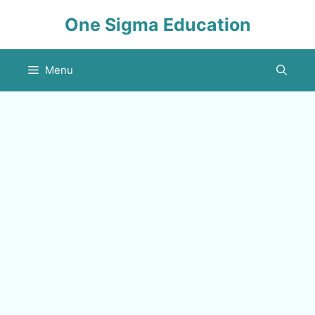
Skip
One Sigma Education
to
content
Menu