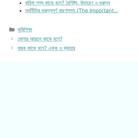
খারিফ শস্য কাকে বলে? বৈশিষ্ট্য, উদাহরণ ও গুরুত্ব
অর্থনীতির গুরুত্বপূর্ণ ধারণাসমূহ (The Important…
Categories
কৃষিশিক্ষা
মোলার আয়তন কাকে বলে?
ধারক কাকে বলে? একক ও ব্যবহার