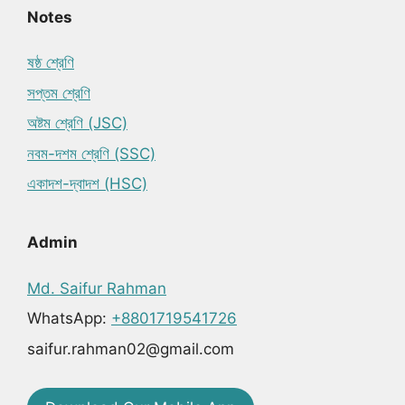
Notes
ষষ্ঠ শ্রেণি
সপ্তম শ্রেণি
অষ্টম শ্রেণি (JSC)
নবম-দশম শ্রেণি (SSC)
একাদশ-দ্বাদশ (HSC)
Admin
Md. Saifur Rahman
WhatsApp:
+8801719541726
saifur.rahman02@gmail.com