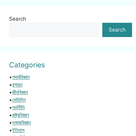
Search
Search
Categories
•
পদার্থবিজ্ঞান
•
রসায়ন
•
জীববিজ্ঞান
•
মেডিসিন
•
অর্থনীতি
•
রাষ্ট্রবিজ্ঞান
•
সমাজবিজ্ঞান
•
ইতিহাস