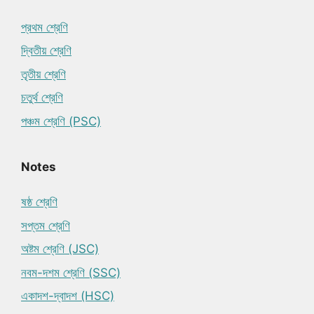
প্রথম শ্রেণি
দ্বিতীয় শ্রেণি
তৃতীয় শ্রেণি
চতুর্থ শ্রেণি
পঞ্চম শ্রেণি (PSC)
Notes
ষষ্ঠ শ্রেণি
সপ্তম শ্রেণি
অষ্টম শ্রেণি (JSC)
নবম-দশম শ্রেণি (SSC)
একাদশ-দ্বাদশ (HSC)