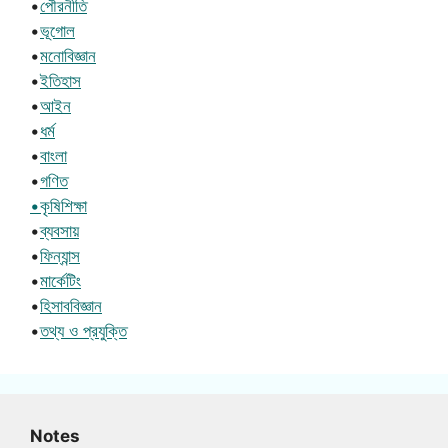
•
পৌরনীতি
•
ভূগোল
•
মনোবিজ্ঞান
•
ইতিহাস
•
আইন
•
ধর্ম
•
বাংলা
•
গণিত
•কৃষিশিক্ষা
•
ব্যবসায়
•
ফিন্যান্স
•
মার্কেটিং
•
হিসাববিজ্ঞান
•
তথ্য ও প্রযুক্তি
Notes