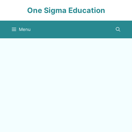
Skip
One Sigma Education
to
content
Menu