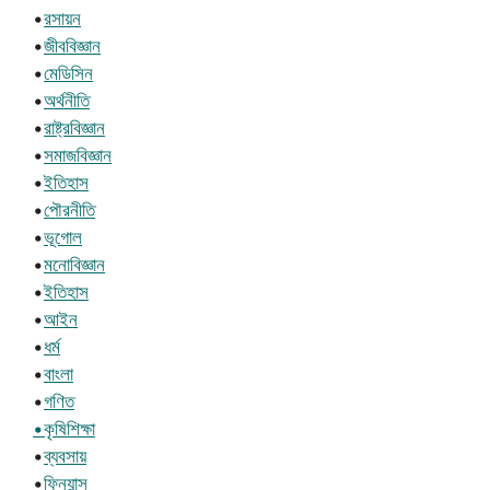
•
রসায়ন
•
জীববিজ্ঞান
•
মেডিসিন
•
অর্থনীতি
•
রাষ্ট্রবিজ্ঞান
•
সমাজবিজ্ঞান
•
ইতিহাস
•
পৌরনীতি
•
ভূগোল
•
মনোবিজ্ঞান
•
ইতিহাস
•
আইন
•
ধর্ম
•
বাংলা
•
গণিত
•কৃষিশিক্ষা
•
ব্যবসায়
•
ফিন্যান্স