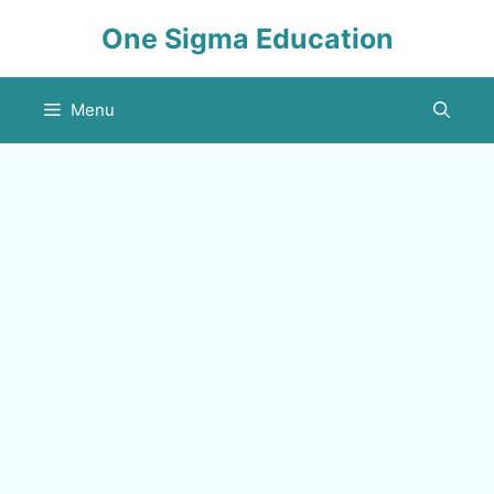
Skip
One Sigma Education
to
content
Menu