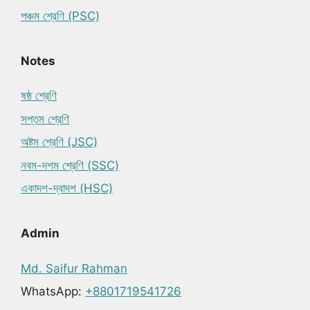
পঞ্চম শ্রেণি (PSC)
Notes
ষষ্ঠ শ্রেণি
সপ্তম শ্রেণি
অষ্টম শ্রেণি (JSC)
নবম-দশম শ্রেণি (SSC)
একাদশ-দ্বাদশ (HSC)
Admin
Md. Saifur Rahman
WhatsApp:
+8801719541726