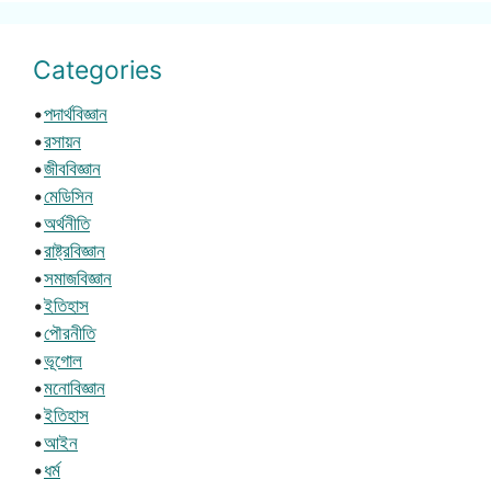
Categories
•
পদার্থবিজ্ঞান
•
রসায়ন
•
জীববিজ্ঞান
•
মেডিসিন
•
অর্থনীতি
•
রাষ্ট্রবিজ্ঞান
•
সমাজবিজ্ঞান
•
ইতিহাস
•
পৌরনীতি
•
ভূগোল
•
মনোবিজ্ঞান
•
ইতিহাস
•
আইন
•
ধর্ম