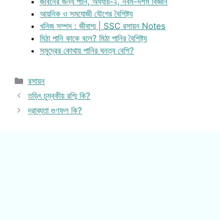
জীবনের জন্য পানি, অধ্যায়-২, নবম-দশম বিজ্ঞান
আয়নিক ও সমযোজী যৌগের বৈশিষ্ট্য
খনিজ সম্পদ : জীবাশ্ম | SSC রসায়ন Notes
মিঠা পানি কাকে বলে? মিঠা পানির বৈশিষ্ট্য
সমুদ্রের কোথায় পানির ঘনত্ব বেশি?
Categories
রসায়ন
তড়িৎ চুম্বকীয় রশ্মি কি?
দ্রাব্যতা গুণফল কি?