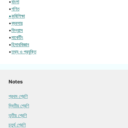
•
বাংলা
•
গণিত
•কৃষিশিক্ষা
•
ব্যবসায়
•
ফিন্যান্স
•
মার্কেটিং
•
হিসাববিজ্ঞান
•
তথ্য ও প্রযুক্তি
Notes
প্রথম শ্রেণি
দ্বিতীয় শ্রেণি
তৃতীয় শ্রেণি
চতুর্থ শ্রেণি