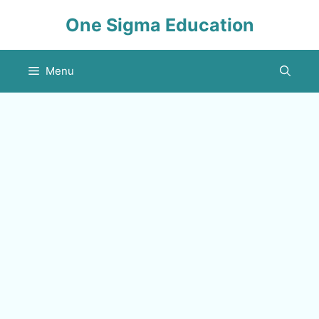
Skip
One Sigma Education
to
content
Menu