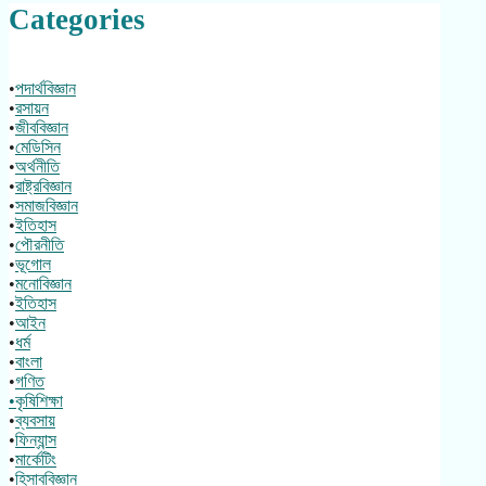
Categories
•
পদার্থবিজ্ঞান
•
রসায়ন
•
জীববিজ্ঞান
•
মেডিসিন
•
অর্থনীতি
•
রাষ্ট্রবিজ্ঞান
•
সমাজবিজ্ঞান
•
ইতিহাস
•
পৌরনীতি
•
ভূগোল
•
মনোবিজ্ঞান
•
ইতিহাস
•
আইন
•
ধর্ম
•
বাংলা
•
গণিত
•কৃষিশিক্ষা
•
ব্যবসায়
•
ফিন্যান্স
•
মার্কেটিং
•
হিসাববিজ্ঞান