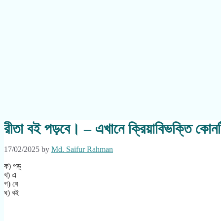
রীতা বই পড়বে। – এখানে ক্রিয়াবিভক্তি কোন
17/02/2025
by
Md. Saifur Rahman
ক) পড়্
খ) এ
গ) বে
ঘ) বই