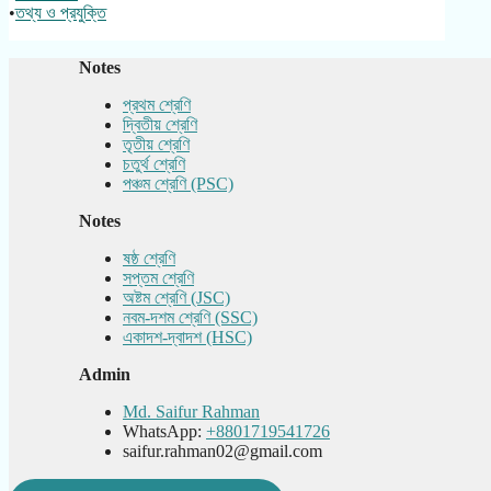
•
তথ্য ও প্রযুক্তি
Notes
প্রথম শ্রেণি
দ্বিতীয় শ্রেণি
তৃতীয় শ্রেণি
চতুর্থ শ্রেণি
পঞ্চম শ্রেণি (PSC)
Notes
ষষ্ঠ শ্রেণি
সপ্তম শ্রেণি
অষ্টম শ্রেণি (JSC)
নবম-দশম শ্রেণি (SSC)
একাদশ-দ্বাদশ (HSC)
Admin
Md. Saifur Rahman
WhatsApp:
+8801719541726
saifur.rahman02@gmail.com