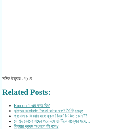
সঠিক উত্তর : গ) বে
Related Posts:
Emcon 1 এর কাজ কি?
যুক্তির আকারগত বৈধতা কাকে বলে? বৈশিষ্ট্যসমূহ
প্রযোজক ক্রিয়ার সঙ্গে যুক্ত ক্রিয়াবিভক্তি কোনটি?
যে শব্দ কোনো শব্দের পরে বসে শব্দটিকে বাক্যের সঙ্গে…
ক্রিয়ার প্রথম অংশকে কী বলে?