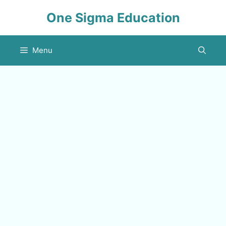
Skip
One Sigma Education
to
content
Menu