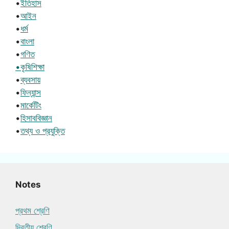
•
ইতিহাস
•
আইন
•
ধর্ম
•
বাংলা
•
গণিত
•কৃষিশিক্ষা
•
ব্যবসায়
•
ফিন্যান্স
•
মার্কেটিং
•
হিসাববিজ্ঞান
•
তথ্য ও প্রযুক্তি
Notes
প্রথম শ্রেণি
দ্বিতীয় শ্রেণি