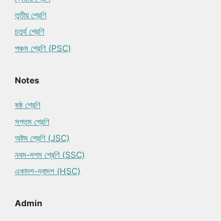
তৃতীয় শ্রেণি
চতুর্থ শ্রেণি
পঞ্চম শ্রেণি (PSC)
Notes
ষষ্ঠ শ্রেণি
সপ্তম শ্রেণি
অষ্টম শ্রেণি (JSC)
নবম-দশম শ্রেণি (SSC)
একাদশ-দ্বাদশ (HSC)
Admin