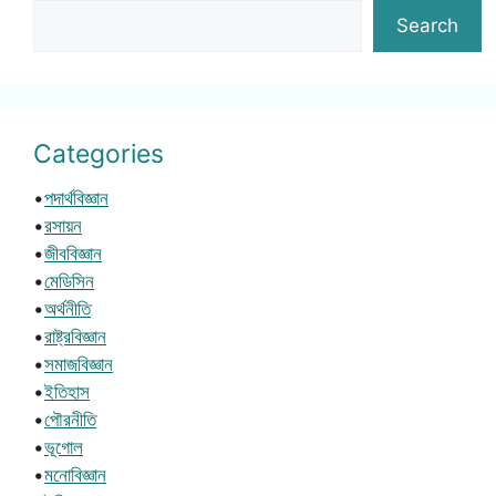
Search
Categories
•
পদার্থবিজ্ঞান
•
রসায়ন
•
জীববিজ্ঞান
•
মেডিসিন
•
অর্থনীতি
•
রাষ্ট্রবিজ্ঞান
•
সমাজবিজ্ঞান
•
ইতিহাস
•
পৌরনীতি
•
ভূগোল
•
মনোবিজ্ঞান