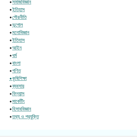
•
সমাজবিজ্ঞান
•
ইতিহাস
•
পৌরনীতি
•
ভূগোল
•
মনোবিজ্ঞান
•
ইতিহাস
•
আইন
•
ধর্ম
•
বাংলা
•
গণিত
•কৃষিশিক্ষা
•
ব্যবসায়
•
ফিন্যান্স
•
মার্কেটিং
•
হিসাববিজ্ঞান
•
তথ্য ও প্রযুক্তি