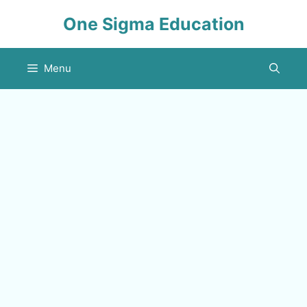
Skip
One Sigma Education
to
content
Menu