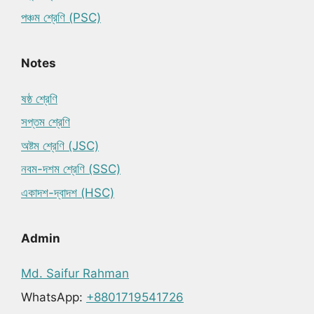
পঞ্চম শ্রেণি (PSC)
Notes
ষষ্ঠ শ্রেণি
সপ্তম শ্রেণি
অষ্টম শ্রেণি (JSC)
নবম-দশম শ্রেণি (SSC)
একাদশ-দ্বাদশ (HSC)
Admin
Md. Saifur Rahman
WhatsApp:
+8801719541726