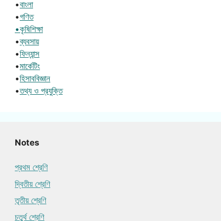
•
বাংলা
•
গণিত
•কৃষিশিক্ষা
•
ব্যবসায়
•
ফিন্যান্স
•
মার্কেটিং
•
হিসাববিজ্ঞান
•
তথ্য ও প্রযুক্তি
Notes
প্রথম শ্রেণি
দ্বিতীয় শ্রেণি
তৃতীয় শ্রেণি
চতুর্থ শ্রেণি