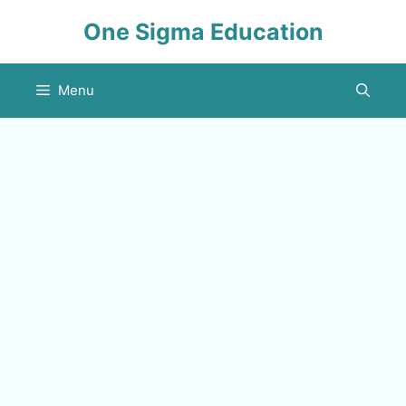
Skip
One Sigma Education
to
content
Menu