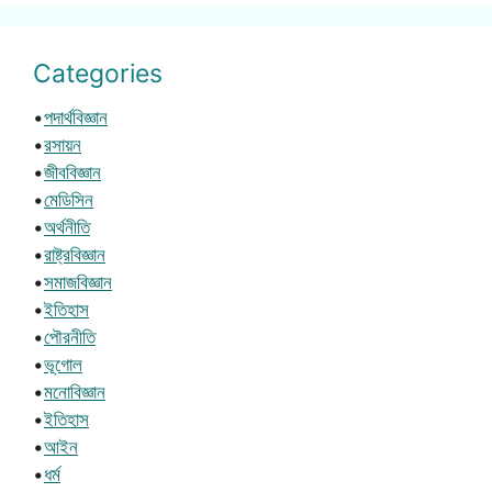
Categories
•
পদার্থবিজ্ঞান
•
রসায়ন
•
জীববিজ্ঞান
•
মেডিসিন
•
অর্থনীতি
•
রাষ্ট্রবিজ্ঞান
•
সমাজবিজ্ঞান
•
ইতিহাস
•
পৌরনীতি
•
ভূগোল
•
মনোবিজ্ঞান
•
ইতিহাস
•
আইন
•
ধর্ম