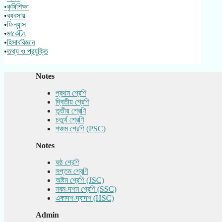
•কৃষিশিক্ষা
•
ব্যবসায়
•
ফিন্যান্স
•
মার্কেটিং
•
হিসাববিজ্ঞান
•
তথ্য ও প্রযুক্তি
Notes
প্রথম শ্রেণি
দ্বিতীয় শ্রেণি
তৃতীয় শ্রেণি
চতুর্থ শ্রেণি
পঞ্চম শ্রেণি (PSC)
Notes
ষষ্ঠ শ্রেণি
সপ্তম শ্রেণি
অষ্টম শ্রেণি (JSC)
নবম-দশম শ্রেণি (SSC)
একাদশ-দ্বাদশ (HSC)
Admin