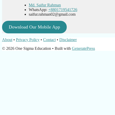
Md. Saifur Rahman
WhatsApp:
+8801719541726
saifur.rahman02@gmail.com
Download Our Mobile App
About
•
Privacy Policy
•
Contact
•
Disclaimer
© 2026 One Sigma Education
• Built with
GeneratePress