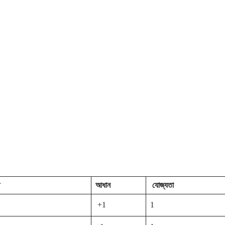
ত
আধান
যোজ্যতা
+1
1