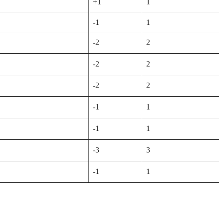
+1
1
-1
1
-2
2
-2
2
-2
2
-1
1
-1
1
-3
3
-1
1