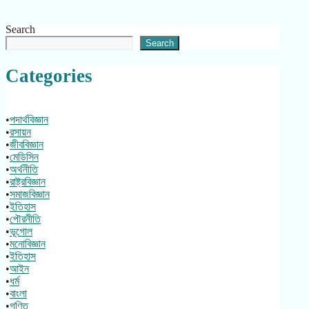
Search
Search
Categories
•
পদার্থবিজ্ঞান
•
রসায়ন
•
জীববিজ্ঞান
•
মেডিসিন
•
অর্থনীতি
•
রাষ্ট্রবিজ্ঞান
•
সমাজবিজ্ঞান
•
ইতিহাস
•
পৌরনীতি
•
ভূগোল
•
মনোবিজ্ঞান
•
ইতিহাস
•
আইন
•
ধর্ম
•
বাংলা
•
গণিত