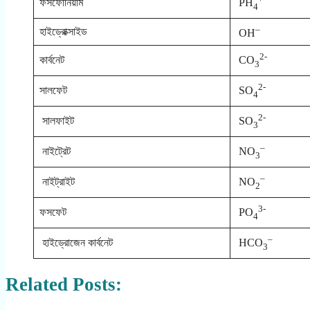
ফসফোনিয়াম
PH
4
–
হাইড্রোক্সাইড
OH
2-
কার্বনেট
CO
3
2-
সালফেট
SO
4
2-
সালফাইট
SO
3
–
নাইট্রেট
NO
3
–
নাইট্রাইট
NO
2
3-
ফসফেট
PO
4
–
হাইড্রোজেন কার্বনেট
HCO
3
Related Posts: