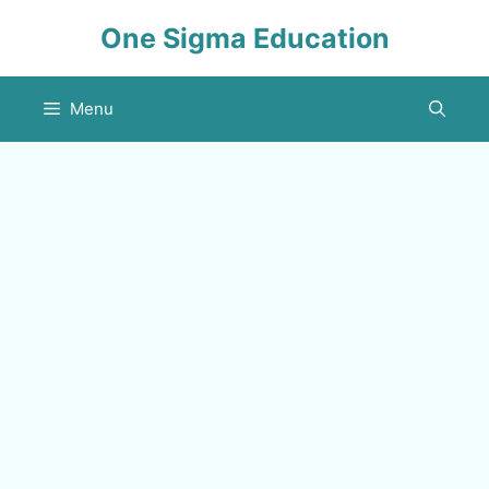
Skip
One Sigma Education
to
content
Menu