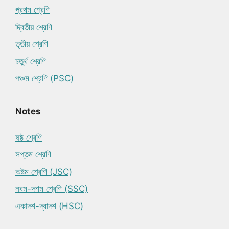
প্রথম শ্রেণি
দ্বিতীয় শ্রেণি
তৃতীয় শ্রেণি
চতুর্থ শ্রেণি
পঞ্চম শ্রেণি (PSC)
Notes
ষষ্ঠ শ্রেণি
সপ্তম শ্রেণি
অষ্টম শ্রেণি (JSC)
নবম-দশম শ্রেণি (SSC)
একাদশ-দ্বাদশ (HSC)