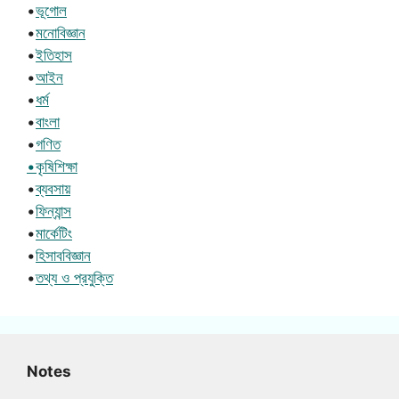
•
ভূগোল
•
মনোবিজ্ঞান
•
ইতিহাস
•
আইন
•
ধর্ম
•
বাংলা
•
গণিত
•কৃষিশিক্ষা
•
ব্যবসায়
•
ফিন্যান্স
•
মার্কেটিং
•
হিসাববিজ্ঞান
•
তথ্য ও প্রযুক্তি
Notes