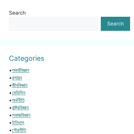
Search
Search
Categories
•
পদার্থবিজ্ঞান
•
রসায়ন
•
জীববিজ্ঞান
•
মেডিসিন
•
অর্থনীতি
•
রাষ্ট্রবিজ্ঞান
•
সমাজবিজ্ঞান
•
ইতিহাস
•
পৌরনীতি