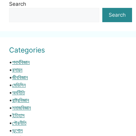
Search
Search
Categories
•
পদার্থবিজ্ঞান
•
রসায়ন
•
জীববিজ্ঞান
•
মেডিসিন
•
অর্থনীতি
•
রাষ্ট্রবিজ্ঞান
•
সমাজবিজ্ঞান
•
ইতিহাস
•
পৌরনীতি
•
ভূগোল