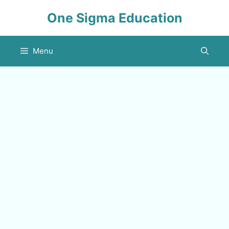
Skip
One Sigma Education
to
content
Menu