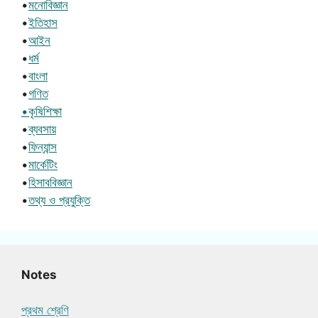
•
মনোবিজ্ঞান
•
ইতিহাস
•
আইন
•
ধর্ম
•
বাংলা
•
গণিত
•কৃষিশিক্ষা
•
ব্যবসায়
•
ফিন্যান্স
•
মার্কেটিং
•
হিসাববিজ্ঞান
•
তথ্য ও প্রযুক্তি
Notes
প্রথম শ্রেণি