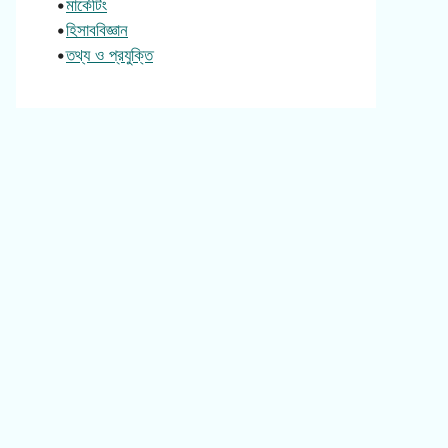
•
মার্কেটিং
•
হিসাববিজ্ঞান
•
তথ্য ও প্রযুক্তি