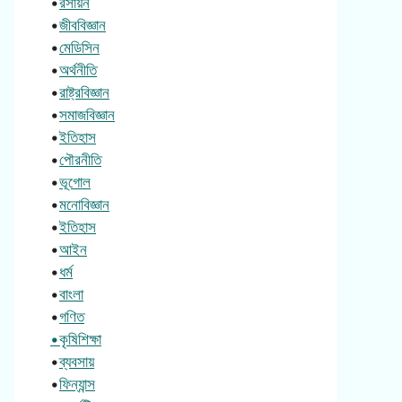
•
রসায়ন
•
জীববিজ্ঞান
•
মেডিসিন
•
অর্থনীতি
•
রাষ্ট্রবিজ্ঞান
•
সমাজবিজ্ঞান
•
ইতিহাস
•
পৌরনীতি
•
ভূগোল
•
মনোবিজ্ঞান
•
ইতিহাস
•
আইন
•
ধর্ম
•
বাংলা
•
গণিত
•কৃষিশিক্ষা
•
ব্যবসায়
•
ফিন্যান্স