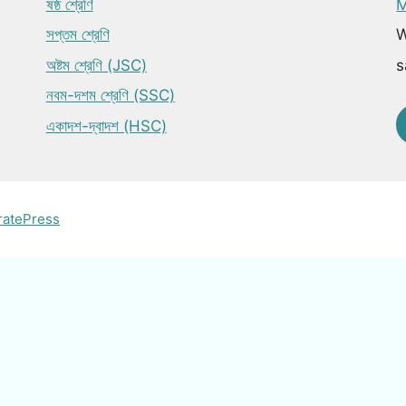
ষষ্ঠ শ্রেণি
M
সপ্তম শ্রেণি
W
অষ্টম শ্রেণি (JSC)
s
নবম-দশম শ্রেণি (SSC)
একাদশ-দ্বাদশ (HSC)
ratePress