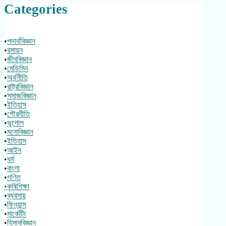
Categories
•
পদার্থবিজ্ঞান
•
রসায়ন
•
জীববিজ্ঞান
•
মেডিসিন
•
অর্থনীতি
•
রাষ্ট্রবিজ্ঞান
•
সমাজবিজ্ঞান
•
ইতিহাস
•
পৌরনীতি
•
ভূগোল
•
মনোবিজ্ঞান
•
ইতিহাস
•
আইন
•
ধর্ম
•
বাংলা
•
গণিত
•কৃষিশিক্ষা
•
ব্যবসায়
•
ফিন্যান্স
•
মার্কেটিং
•
হিসাববিজ্ঞান