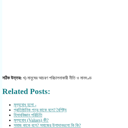
সঠিক উত্তর:
খ) মানুষের আচরণ পরিচালনাকারী নীতি ও মানদণ্ড
Related Posts:
মূল্যবোধ হলো -
প্রাতিষ্ঠানিক পত্র কাকে বলে? বৈশিষ্ট্য
হিসাববিজ্ঞান পরিচিতি
মূল্যবোধ (Values) কী?
সমাজ কাকে বলে? সমাজের উপাদানগুলো কি কি?