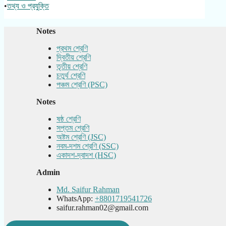
•
তথ্য ও প্রযুক্তি
Notes
প্রথম শ্রেণি
দ্বিতীয় শ্রেণি
তৃতীয় শ্রেণি
চতুর্থ শ্রেণি
পঞ্চম শ্রেণি (PSC)
Notes
ষষ্ঠ শ্রেণি
সপ্তম শ্রেণি
অষ্টম শ্রেণি (JSC)
নবম-দশম শ্রেণি (SSC)
একাদশ-দ্বাদশ (HSC)
Admin
Md. Saifur Rahman
WhatsApp:
+8801719541726
saifur.rahman02@gmail.com