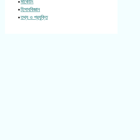
•
মার্কেটিং
•
হিসাববিজ্ঞান
•
তথ্য ও প্রযুক্তি