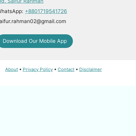
d. Saifur Rahman
hatsApp:
+8801719541726
aifur.rahman02@gmail.com
Download Our Mobile App
About
•
Privacy Policy
•
Contact
•
Disclaimer