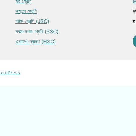
ষষ্ঠ শ্রেণি
M
সপ্তম শ্রেণি
W
অষ্টম শ্রেণি (JSC)
s
নবম-দশম শ্রেণি (SSC)
একাদশ-দ্বাদশ (HSC)
ratePress