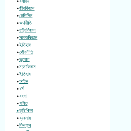
•
রসায়ন
•
জীববিজ্ঞান
•
মেডিসিন
•
অর্থনীতি
•
রাষ্ট্রবিজ্ঞান
•
সমাজবিজ্ঞান
•
ইতিহাস
•
পৌরনীতি
•
ভূগোল
•
মনোবিজ্ঞান
•
ইতিহাস
•
আইন
•
ধর্ম
•
বাংলা
•
গণিত
•কৃষিশিক্ষা
•
ব্যবসায়
•
ফিন্যান্স