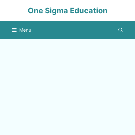
Skip
One Sigma Education
to
content
Menu