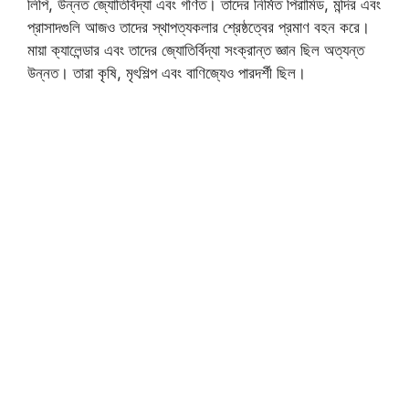
লিপি, উন্নত জ্যোতির্বিদ্যা এবং গণিত। তাদের নির্মিত পিরামিড, মন্দির এবং
প্রাসাদগুলি আজও তাদের স্থাপত্যকলার শ্রেষ্ঠত্বের প্রমাণ বহন করে।
মায়া ক্যালেন্ডার এবং তাদের জ্যোতির্বিদ্যা সংক্রান্ত জ্ঞান ছিল অত্যন্ত
উন্নত। তারা কৃষি, মৃৎশিল্প এবং বাণিজ্যেও পারদর্শী ছিল।