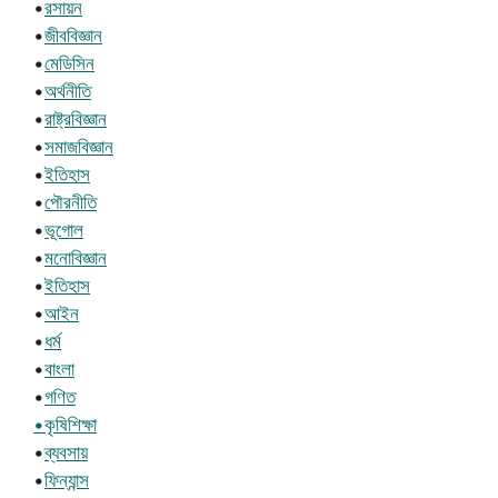
•
রসায়ন
•
জীববিজ্ঞান
•
মেডিসিন
•
অর্থনীতি
•
রাষ্ট্রবিজ্ঞান
•
সমাজবিজ্ঞান
•
ইতিহাস
•
পৌরনীতি
•
ভূগোল
•
মনোবিজ্ঞান
•
ইতিহাস
•
আইন
•
ধর্ম
•
বাংলা
•
গণিত
•কৃষিশিক্ষা
•
ব্যবসায়
•
ফিন্যান্স