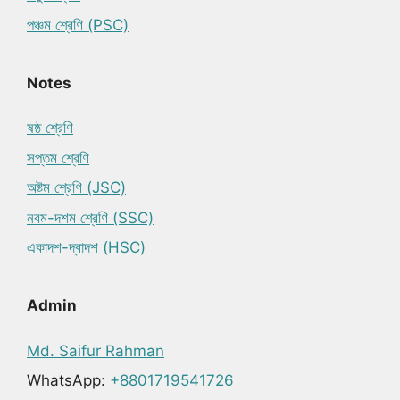
পঞ্চম শ্রেণি (PSC)
Notes
ষষ্ঠ শ্রেণি
সপ্তম শ্রেণি
অষ্টম শ্রেণি (JSC)
নবম-দশম শ্রেণি (SSC)
একাদশ-দ্বাদশ (HSC)
Admin
Md. Saifur Rahman
WhatsApp:
+8801719541726