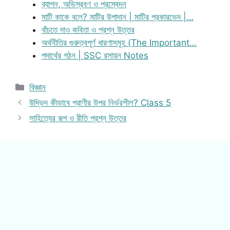
ব্যাপন, অভিস্রবণ ও প্রস্বেদন
মাটি কাকে বলে? মাটির উপাদান | মাটির প্রকারভেদ |…
বাঁচতে দাও কবিতা ও প্রশ্ন উত্তর
অর্থনীতির গুরুত্বপূর্ণ ধারণাসমূহ (The Important…
পদার্থের গঠন | SSC রসায়ন Notes
Categories
বিজ্ঞান
উদ্ভিদ কীভাবে প্রাণীর উপর নির্ভরশীল? Class 5
সাহিত্যের রূপ ও রীতি প্রশ্ন উত্তর