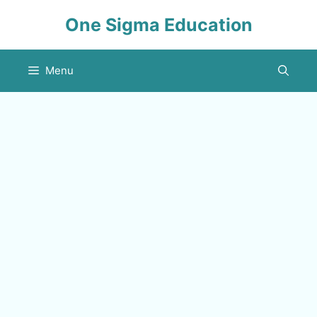
Skip
One Sigma Education
to
content
Menu