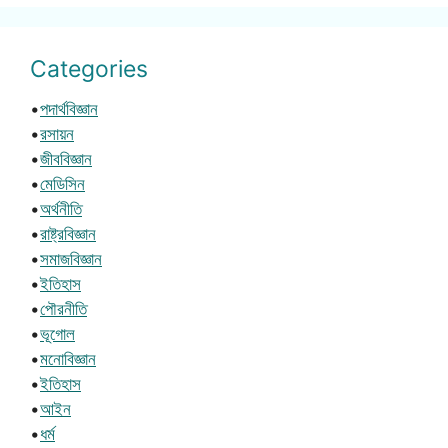
Categories
•
পদার্থবিজ্ঞান
•
রসায়ন
•
জীববিজ্ঞান
•
মেডিসিন
•
অর্থনীতি
•
রাষ্ট্রবিজ্ঞান
•
সমাজবিজ্ঞান
•
ইতিহাস
•
পৌরনীতি
•
ভূগোল
•
মনোবিজ্ঞান
•
ইতিহাস
•
আইন
•
ধর্ম