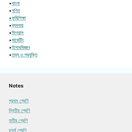
•
বাংলা
•
গণিত
•কৃষিশিক্ষা
•
ব্যবসায়
•
ফিন্যান্স
•
মার্কেটিং
•
হিসাববিজ্ঞান
•
তথ্য ও প্রযুক্তি
Notes
প্রথম শ্রেণি
দ্বিতীয় শ্রেণি
তৃতীয় শ্রেণি
চতুর্থ শ্রেণি