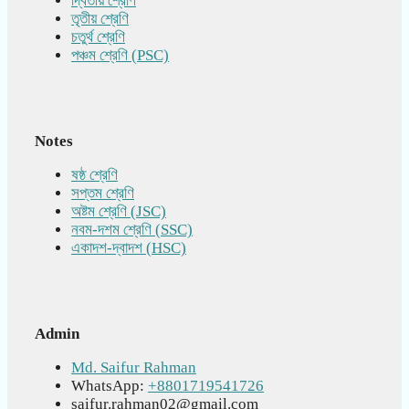
দ্বিতীয় শ্রেণি
তৃতীয় শ্রেণি
চতুর্থ শ্রেণি
পঞ্চম শ্রেণি (PSC)
Notes
ষষ্ঠ শ্রেণি
সপ্তম শ্রেণি
অষ্টম শ্রেণি (JSC)
নবম-দশম শ্রেণি (SSC)
একাদশ-দ্বাদশ (HSC)
Admin
Md. Saifur Rahman
WhatsApp:
+8801719541726
saifur.rahman02@gmail.com