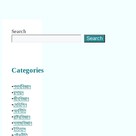
Search
Search
Categories
•
পদার্থবিজ্ঞান
•
রসায়ন
•
জীববিজ্ঞান
•
মেডিসিন
•
অর্থনীতি
•
রাষ্ট্রবিজ্ঞান
•
সমাজবিজ্ঞান
•
ইতিহাস
•
পৌরনীতি