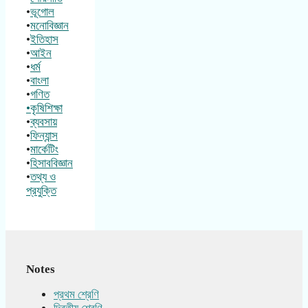
•
ভূগোল
•
মনোবিজ্ঞান
•
ইতিহাস
•
আইন
•
ধর্ম
•
বাংলা
•
গণিত
•কৃষিশিক্ষা
•
ব্যবসায়
•
ফিন্যান্স
•
মার্কেটিং
•
হিসাববিজ্ঞান
•
তথ্য ও
প্রযুক্তি
Notes
প্রথম শ্রেণি