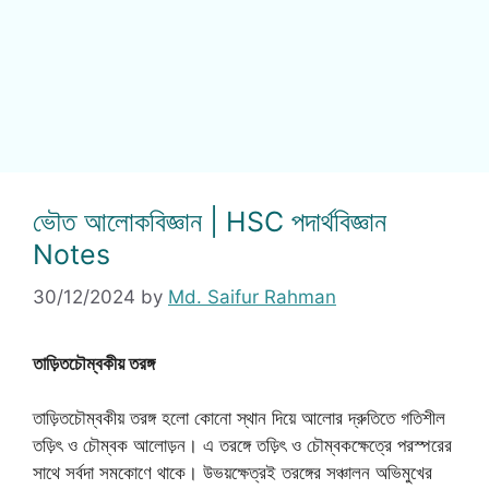
ভৌত আলোকবিজ্ঞান | HSC পদার্থবিজ্ঞান
Notes
30/12/2024
by
Md. Saifur Rahman
তাড়িতচৌম্বকীয় তরঙ্গ
তাড়িতচৌম্বকীয় তরঙ্গ হলো কোনো স্থান দিয়ে আলোর দ্রুতিতে গতিশীল
তড়িৎ ও চৌম্বক আলোড়ন। এ তরঙ্গে তড়িৎ ও চৌম্বকক্ষেত্রে পরস্পরের
সাথে সর্বদা সমকোণে থাকে। উভয়ক্ষেত্রই তরঙ্গের সঞ্চালন অভিমুখের