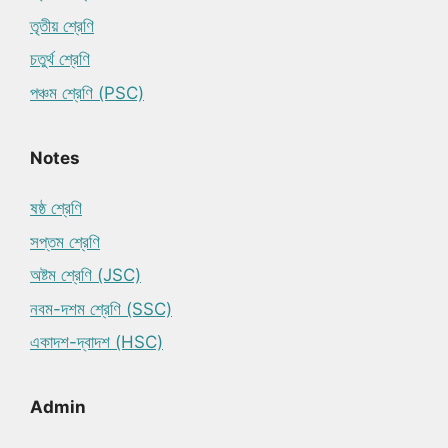
তৃতীয় শ্রেণি
চতুর্থ শ্রেণি
পঞ্চম শ্রেণি (PSC)
Notes
ষষ্ঠ শ্রেণি
সপ্তম শ্রেণি
অষ্টম শ্রেণি (JSC)
নবম-দশম শ্রেণি (SSC)
একাদশ-দ্বাদশ (HSC)
Admin