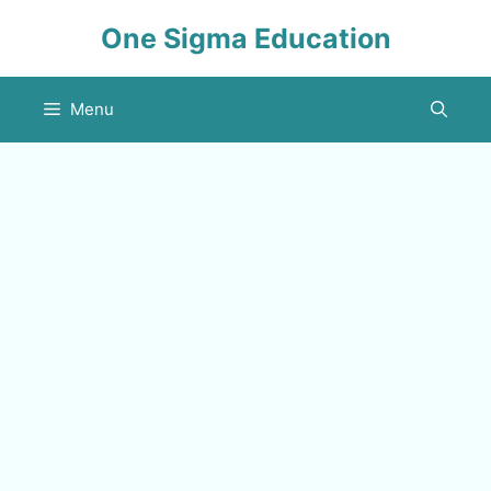
Skip
One Sigma Education
to
content
Menu