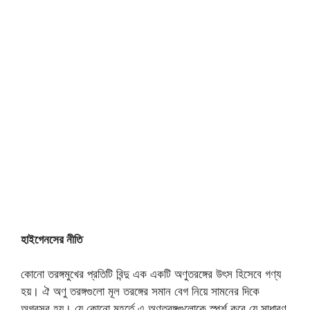
হাইগেনসের নীতি
কোনো তরঙ্গমুখের প্রতিটি বিন্দু এক একটি অণুতরঙ্গের উৎস হিসেবে গণ্য
হয়। ঐ অণু তরঙ্গগুলো মূল তরঙ্গের সমান বেগ নিয়ে সামনের দিকে
অগ্রসর হয়। যে কোনো মুহূর্তে এ অণুতরঙ্গগুলোকে স্পর্শ করে যে সাধারণ