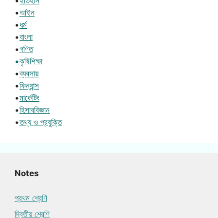
•
ইতিহাস
•
আইন
•
ধর্ম
•
বাংলা
•
গণিত
•কৃষিশিক্ষা
•
ব্যবসায়
•
ফিন্যান্স
•
মার্কেটিং
•
হিসাববিজ্ঞান
•
তথ্য ও প্রযুক্তি
Notes
প্রথম শ্রেণি
দ্বিতীয় শ্রেণি