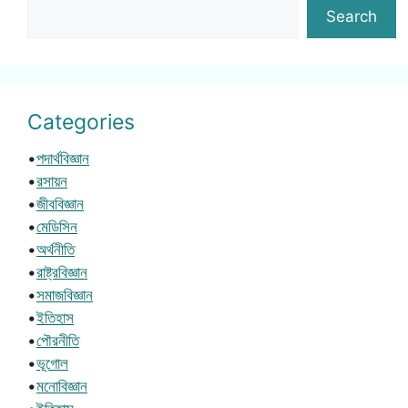
Search
Categories
•
পদার্থবিজ্ঞান
•
রসায়ন
•
জীববিজ্ঞান
•
মেডিসিন
•
অর্থনীতি
•
রাষ্ট্রবিজ্ঞান
•
সমাজবিজ্ঞান
•
ইতিহাস
•
পৌরনীতি
•
ভূগোল
•
মনোবিজ্ঞান