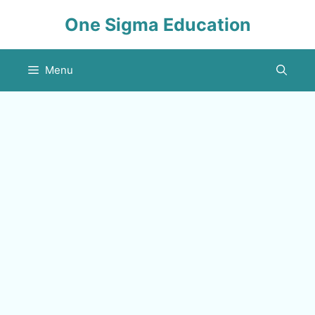
Skip
One Sigma Education
to
content
Menu