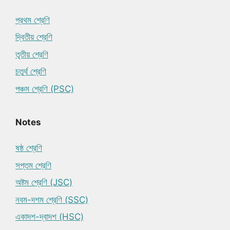
প্রথম শ্রেণি
দ্বিতীয় শ্রেণি
তৃতীয় শ্রেণি
চতুর্থ শ্রেণি
পঞ্চম শ্রেণি (PSC)
Notes
ষষ্ঠ শ্রেণি
সপ্তম শ্রেণি
অষ্টম শ্রেণি (JSC)
নবম-দশম শ্রেণি (SSC)
একাদশ-দ্বাদশ (HSC)