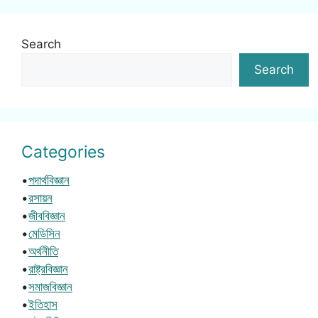
Search
Search
Categories
•
পদার্থবিজ্ঞান
•
রসায়ন
•
জীববিজ্ঞান
•
মেডিসিন
•
অর্থনীতি
•
রাষ্ট্রবিজ্ঞান
•
সমাজবিজ্ঞান
•
ইতিহাস