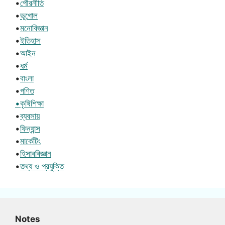
•
পৌরনীতি
•
ভূগোল
•
মনোবিজ্ঞান
•
ইতিহাস
•
আইন
•
ধর্ম
•
বাংলা
•
গণিত
•কৃষিশিক্ষা
•
ব্যবসায়
•
ফিন্যান্স
•
মার্কেটিং
•
হিসাববিজ্ঞান
•
তথ্য ও প্রযুক্তি
Notes