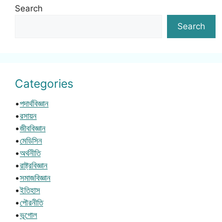
Search
Search
Categories
•
পদার্থবিজ্ঞান
•
রসায়ন
•
জীববিজ্ঞান
•
মেডিসিন
•
অর্থনীতি
•
রাষ্ট্রবিজ্ঞান
•
সমাজবিজ্ঞান
•
ইতিহাস
•
পৌরনীতি
•
ভূগোল