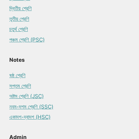
দ্বিতীয় শ্রেণি
তৃতীয় শ্রেণি
চতুর্থ শ্রেণি
পঞ্চম শ্রেণি (PSC)
Notes
ষষ্ঠ শ্রেণি
সপ্তম শ্রেণি
অষ্টম শ্রেণি (JSC)
নবম-দশম শ্রেণি (SSC)
একাদশ-দ্বাদশ (HSC)
Admin