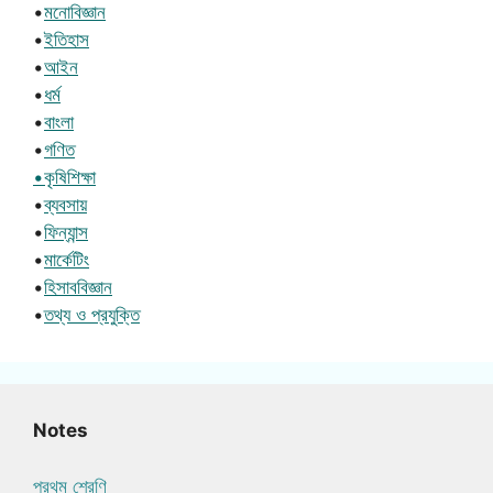
•
মনোবিজ্ঞান
•
ইতিহাস
•
আইন
•
ধর্ম
•
বাংলা
•
গণিত
•কৃষিশিক্ষা
•
ব্যবসায়
•
ফিন্যান্স
•
মার্কেটিং
•
হিসাববিজ্ঞান
•
তথ্য ও প্রযুক্তি
Notes
প্রথম শ্রেণি