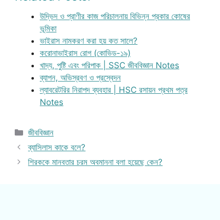
উদ্ভিদ ও প্রাণীর কাজ পরিচালনায় বিভিন্ন প্রকার কোষের
ভূমিকা
ভাইরাস নামকরণ করা হয় কত সালে?
করোনাভাইরাস রোগ (কোভিড-১৯)
খাদ্য, পুষ্টি এবং পরিপাক | SSC জীববিজ্ঞান Notes
ব্যাপন, অভিস্রবণ ও প্রস্বেদন
ল্যাবরেটরির নিরাপদ ব্যবহার | HSC রসায়ন প্রথম পত্র
Notes
Categories
জীববিজ্ঞান
ব্যাসিলাস কাকে বলে?
শিরককে মানবতার চরম অবমাননা বলা হয়েছে কেন?