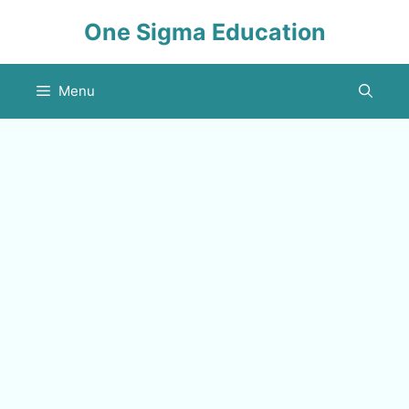
Skip
One Sigma Education
to
content
Menu