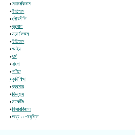
•
সমাজবিজ্ঞান
•
ইতিহাস
•
পৌরনীতি
•
ভূগোল
•
মনোবিজ্ঞান
•
ইতিহাস
•
আইন
•
ধর্ম
•
বাংলা
•
গণিত
•কৃষিশিক্ষা
•
ব্যবসায়
•
ফিন্যান্স
•
মার্কেটিং
•
হিসাববিজ্ঞান
•
তথ্য ও প্রযুক্তি