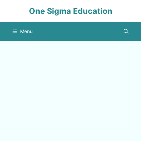
Skip
One Sigma Education
to
content
Menu