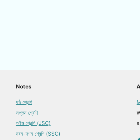
Notes
ষষ্ঠ শ্রেণি
M
সপ্তম শ্রেণি
W
অষ্টম শ্রেণি (JSC)
s
নবম-দশম শ্রেণি (SSC)