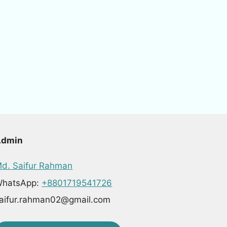
Admin
d. Saifur Rahman
hatsApp:
+8801719541726
aifur.rahman02@gmail.com