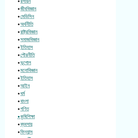
•
রসায়ন
•
জীববিজ্ঞান
•
মেডিসিন
•
অর্থনীতি
•
রাষ্ট্রবিজ্ঞান
•
সমাজবিজ্ঞান
•
ইতিহাস
•
পৌরনীতি
•
ভূগোল
•
মনোবিজ্ঞান
•
ইতিহাস
•
আইন
•
ধর্ম
•
বাংলা
•
গণিত
•কৃষিশিক্ষা
•
ব্যবসায়
•
ফিন্যান্স