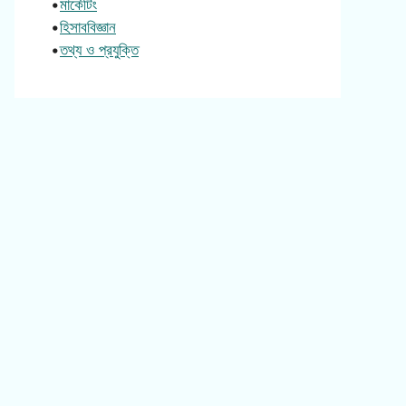
•
মার্কেটিং
•
হিসাববিজ্ঞান
•
তথ্য ও প্রযুক্তি