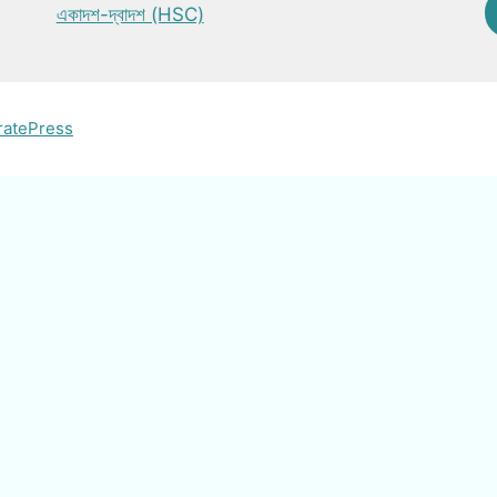
একাদশ-দ্বাদশ (HSC)
ratePress