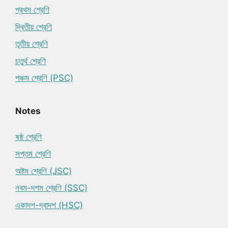
প্রথম শ্রেণি
দ্বিতীয় শ্রেণি
তৃতীয় শ্রেণি
চতুর্থ শ্রেণি
পঞ্চম শ্রেণি (PSC)
Notes
ষষ্ঠ শ্রেণি
সপ্তম শ্রেণি
অষ্টম শ্রেণি (JSC)
নবম-দশম শ্রেণি (SSC)
একাদশ-দ্বাদশ (HSC)