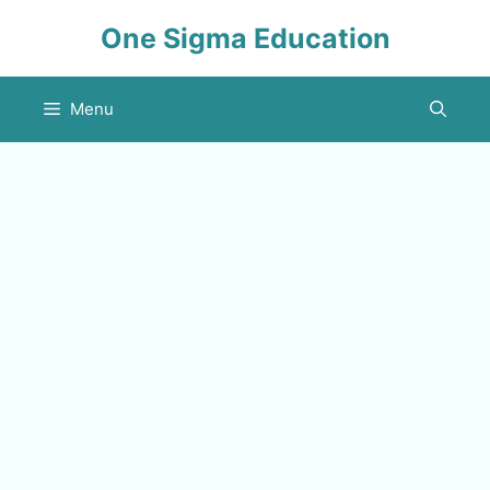
Skip
One Sigma Education
to
content
Menu