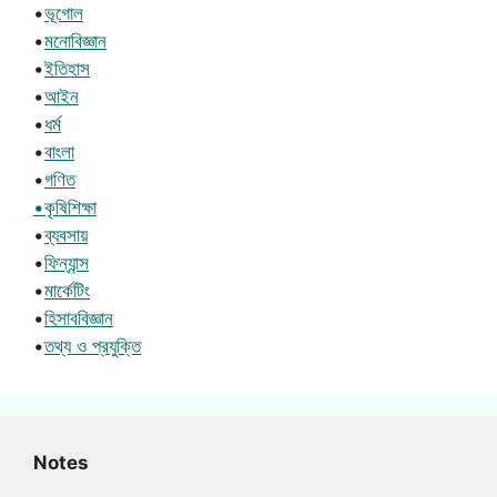
•
ভূগোল
•
মনোবিজ্ঞান
•
ইতিহাস
•
আইন
•
ধর্ম
•
বাংলা
•
গণিত
•কৃষিশিক্ষা
•
ব্যবসায়
•
ফিন্যান্স
•
মার্কেটিং
•
হিসাববিজ্ঞান
•
তথ্য ও প্রযুক্তি
Notes