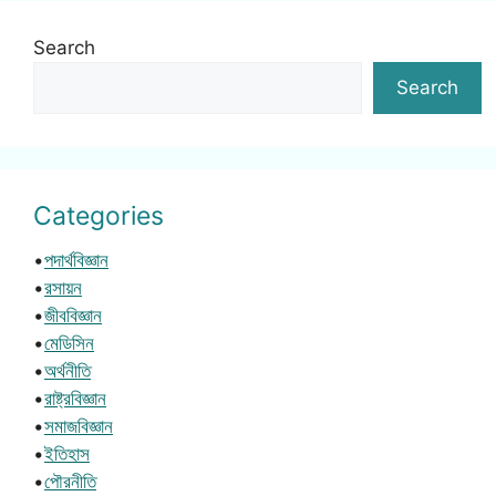
Search
Search
Categories
•
পদার্থবিজ্ঞান
•
রসায়ন
•
জীববিজ্ঞান
•
মেডিসিন
•
অর্থনীতি
•
রাষ্ট্রবিজ্ঞান
•
সমাজবিজ্ঞান
•
ইতিহাস
•
পৌরনীতি