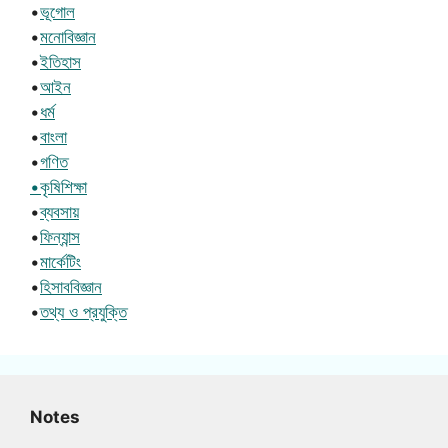
•
ভূগোল
•
মনোবিজ্ঞান
•
ইতিহাস
•
আইন
•
ধর্ম
•
বাংলা
•
গণিত
•কৃষিশিক্ষা
•
ব্যবসায়
•
ফিন্যান্স
•
মার্কেটিং
•
হিসাববিজ্ঞান
•
তথ্য ও প্রযুক্তি
Notes