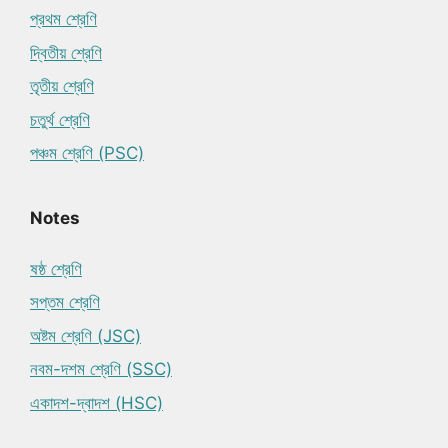
প্রথম শ্রেণি
দ্বিতীয় শ্রেণি
তৃতীয় শ্রেণি
চতুর্থ শ্রেণি
পঞ্চম শ্রেণি (PSC)
Notes
ষষ্ঠ শ্রেণি
সপ্তম শ্রেণি
অষ্টম শ্রেণি (JSC)
নবম-দশম শ্রেণি (SSC)
একাদশ-দ্বাদশ (HSC)