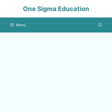
Skip
One Sigma Education
to
content
Menu