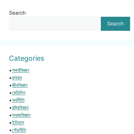
Search
Search
Categories
•
পদার্থবিজ্ঞান
•
রসায়ন
•
জীববিজ্ঞান
•
মেডিসিন
•
অর্থনীতি
•
রাষ্ট্রবিজ্ঞান
•
সমাজবিজ্ঞান
•
ইতিহাস
•
পৌরনীতি