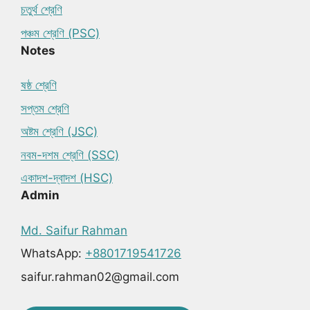
চতুর্থ শ্রেণি
পঞ্চম শ্রেণি (PSC)
Notes
ষষ্ঠ শ্রেণি
সপ্তম শ্রেণি
অষ্টম শ্রেণি (JSC)
নবম-দশম শ্রেণি (SSC)
একাদশ-দ্বাদশ (HSC)
Admin
Md. Saifur Rahman
WhatsApp:
+8801719541726
saifur.rahman02@gmail.com