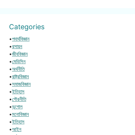
Categories
•
পদার্থবিজ্ঞান
•
রসায়ন
•
জীববিজ্ঞান
•
মেডিসিন
•
অর্থনীতি
•
রাষ্ট্রবিজ্ঞান
•
সমাজবিজ্ঞান
•
ইতিহাস
•
পৌরনীতি
•
ভূগোল
•
মনোবিজ্ঞান
•
ইতিহাস
•
আইন