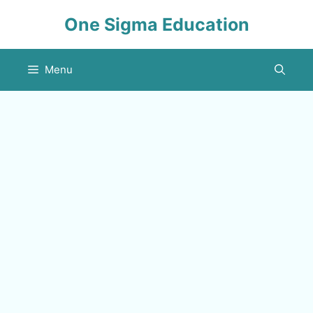
Skip
One Sigma Education
to
content
Menu