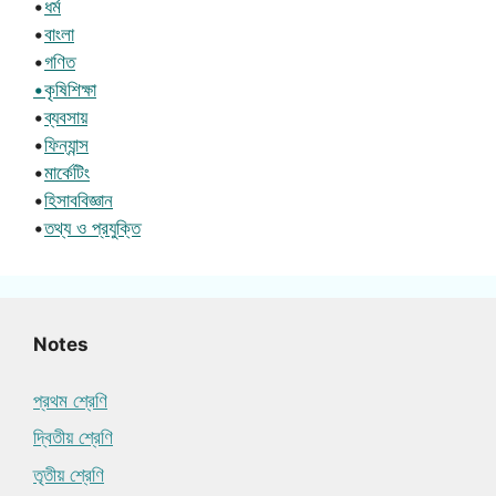
•
ধর্ম
•
বাংলা
•
গণিত
•কৃষিশিক্ষা
•
ব্যবসায়
•
ফিন্যান্স
•
মার্কেটিং
•
হিসাববিজ্ঞান
•
তথ্য ও প্রযুক্তি
Notes
প্রথম শ্রেণি
দ্বিতীয় শ্রেণি
তৃতীয় শ্রেণি