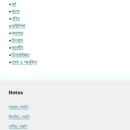
•
ধর্ম
•
বাংলা
•
গণিত
•কৃষিশিক্ষা
•
ব্যবসায়
•
ফিন্যান্স
•
মার্কেটিং
•
হিসাববিজ্ঞান
•
তথ্য ও প্রযুক্তি
Notes
প্রথম শ্রেণি
দ্বিতীয় শ্রেণি
তৃতীয় শ্রেণি