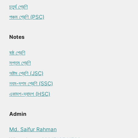
চতুর্থ শ্রেণি
পঞ্চম শ্রেণি (PSC)
Notes
ষষ্ঠ শ্রেণি
সপ্তম শ্রেণি
অষ্টম শ্রেণি (JSC)
নবম-দশম শ্রেণি (SSC)
একাদশ-দ্বাদশ (HSC)
Admin
Md. Saifur Rahman