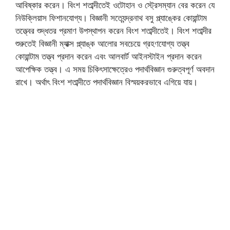
আবিষ্কার করেন। বিংশ শতাব্দীতেই ওটোহান ও স্ট্রেসম্যান বের করেন যে
নিউক্লিয়াস ফিশানযোগ্য। বিজ্ঞানী সত্যেন্দ্রনাথ বসু প্ল্যাঙ্কের কোয়ান্টাম
তত্ত্বের শুদ্ধতর প্রমাণ উপস্থাপন করেন বিংশ শতাব্দীতেই। বিংশ শতাব্দীর
শুরুতেই বিজ্ঞানী ম্যাক্স প্ল্যাঙ্ক আলোর সবচেয়ে গ্রহণযোগ্য তত্ত্ব
কোয়ান্টাম তত্ত্ব প্রদান করেন এবং আলবার্ট আইনস্টাইন প্রদান করেন
আপেক্ষিক তত্ত্ব। এ সময় চিকিৎসাক্ষেত্রেও পদার্থবিজ্ঞান গুরুত্বপূর্ণ অবদান
রাখে। অর্থাৎ বিংশ শতাব্দীতে পদার্থবিজ্ঞান বিস্ময়করভাবে এগিয়ে যায়।