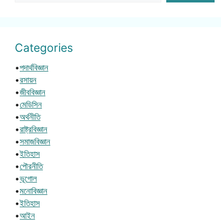
Categories
•
পদার্থবিজ্ঞান
•
রসায়ন
•
জীববিজ্ঞান
•
মেডিসিন
•
অর্থনীতি
•
রাষ্ট্রবিজ্ঞান
•
সমাজবিজ্ঞান
•
ইতিহাস
•
পৌরনীতি
•
ভূগোল
•
মনোবিজ্ঞান
•
ইতিহাস
•
আইন