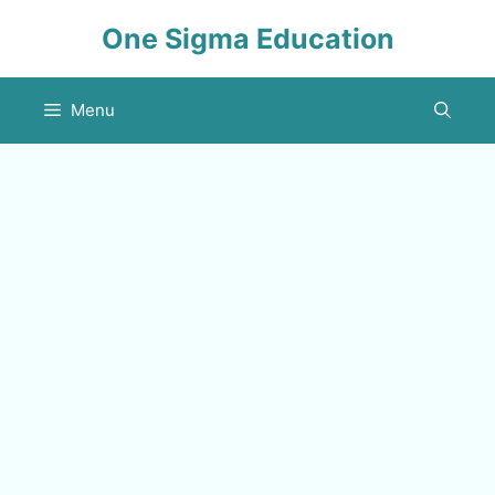
Skip
One Sigma Education
to
content
Menu