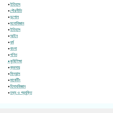
•
ইতিহাস
•
পৌরনীতি
•
ভূগোল
•
মনোবিজ্ঞান
•
ইতিহাস
•
আইন
•
ধর্ম
•
বাংলা
•
গণিত
•কৃষিশিক্ষা
•
ব্যবসায়
•
ফিন্যান্স
•
মার্কেটিং
•
হিসাববিজ্ঞান
•
তথ্য ও প্রযুক্তি