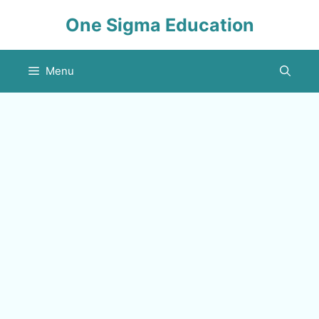
Skip
One Sigma Education
to
content
Menu