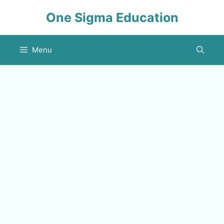
Skip
One Sigma Education
to
content
Menu