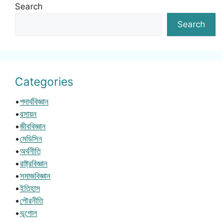
Search
Search
Categories
•
পদার্থবিজ্ঞান
•
রসায়ন
•
জীববিজ্ঞান
•
মেডিসিন
•
অর্থনীতি
•
রাষ্ট্রবিজ্ঞান
•
সমাজবিজ্ঞান
•
ইতিহাস
•
পৌরনীতি
•
ভূগোল