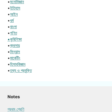
•
মনোবিজ্ঞান
•
ইতিহাস
•
আইন
•
ধর্ম
•
বাংলা
•
গণিত
•কৃষিশিক্ষা
•
ব্যবসায়
•
ফিন্যান্স
•
মার্কেটিং
•
হিসাববিজ্ঞান
•
তথ্য ও প্রযুক্তি
Notes
প্রথম শ্রেণি