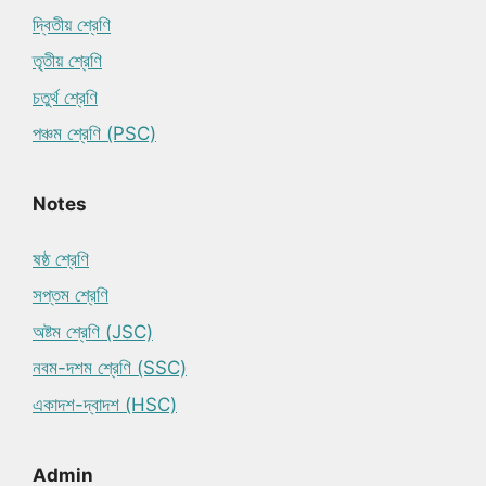
দ্বিতীয় শ্রেণি
তৃতীয় শ্রেণি
চতুর্থ শ্রেণি
পঞ্চম শ্রেণি (PSC)
Notes
ষষ্ঠ শ্রেণি
সপ্তম শ্রেণি
অষ্টম শ্রেণি (JSC)
নবম-দশম শ্রেণি (SSC)
একাদশ-দ্বাদশ (HSC)
Admin