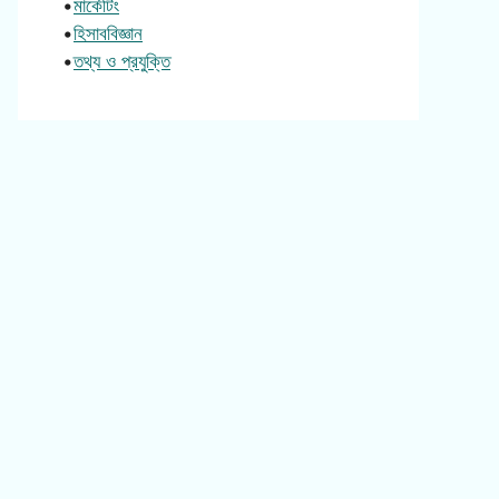
•
মার্কেটিং
•
হিসাববিজ্ঞান
•
তথ্য ও প্রযুক্তি