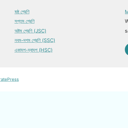
ষষ্ঠ শ্রেণি
M
সপ্তম শ্রেণি
W
অষ্টম শ্রেণি (JSC)
s
নবম-দশম শ্রেণি (SSC)
একাদশ-দ্বাদশ (HSC)
ratePress