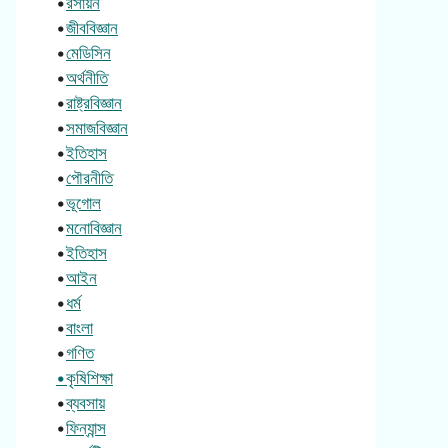
•
রসায়ন
•
জীববিজ্ঞান
•
মেডিসিন
•
অর্থনীতি
•
রাষ্ট্রবিজ্ঞান
•
সমাজবিজ্ঞান
•
ইতিহাস
•
পৌরনীতি
•
ভূগোল
•
মনোবিজ্ঞান
•
ইতিহাস
•
আইন
•
ধর্ম
•
বাংলা
•
গণিত
•কৃষিশিক্ষা
•
ব্যবসায়
•
ফিন্যান্স