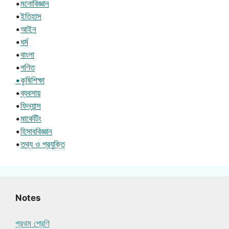
•
মনোবিজ্ঞান
•
ইতিহাস
•
আইন
•
ধর্ম
•
বাংলা
•
গণিত
•কৃষিশিক্ষা
•
ব্যবসায়
•
ফিন্যান্স
•
মার্কেটিং
•
হিসাববিজ্ঞান
•
তথ্য ও প্রযুক্তি
Notes
প্রথম শ্রেণি