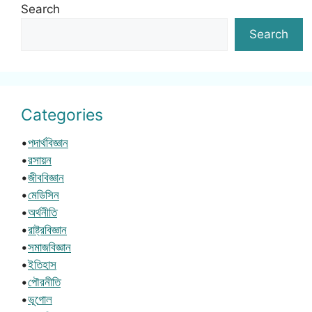
Search
Search
Categories
•
পদার্থবিজ্ঞান
•
রসায়ন
•
জীববিজ্ঞান
•
মেডিসিন
•
অর্থনীতি
•
রাষ্ট্রবিজ্ঞান
•
সমাজবিজ্ঞান
•
ইতিহাস
•
পৌরনীতি
•
ভূগোল