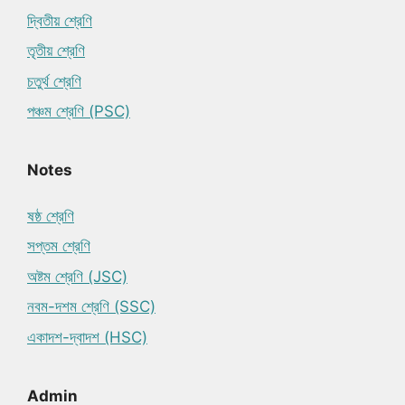
দ্বিতীয় শ্রেণি
তৃতীয় শ্রেণি
চতুর্থ শ্রেণি
পঞ্চম শ্রেণি (PSC)
Notes
ষষ্ঠ শ্রেণি
সপ্তম শ্রেণি
অষ্টম শ্রেণি (JSC)
নবম-দশম শ্রেণি (SSC)
একাদশ-দ্বাদশ (HSC)
Admin