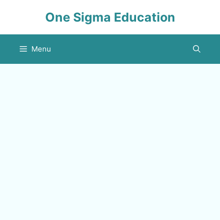
Skip
One Sigma Education
to
content
Menu