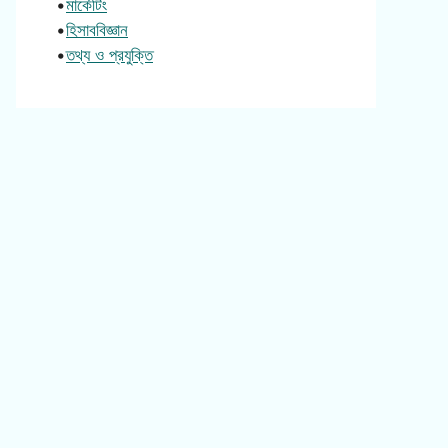
•
মার্কেটিং
•
হিসাববিজ্ঞান
•
তথ্য ও প্রযুক্তি