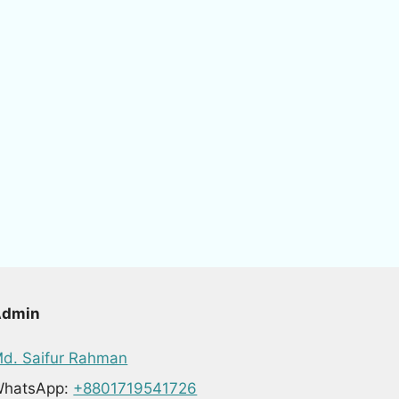
Admin
d. Saifur Rahman
hatsApp:
+8801719541726