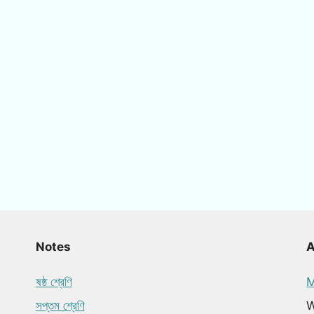
Notes
ষষ্ঠ শ্রেণি
M
সপ্তম শ্রেণি
W