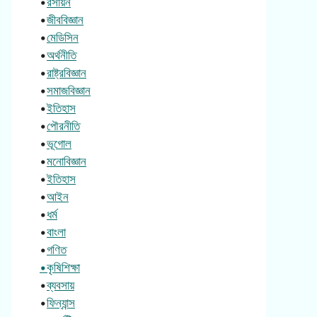
•
রসায়ন
•
জীববিজ্ঞান
•
মেডিসিন
•
অর্থনীতি
•
রাষ্ট্রবিজ্ঞান
•
সমাজবিজ্ঞান
•
ইতিহাস
•
পৌরনীতি
•
ভূগোল
•
মনোবিজ্ঞান
•
ইতিহাস
•
আইন
•
ধর্ম
•
বাংলা
•
গণিত
•কৃষিশিক্ষা
•
ব্যবসায়
•
ফিন্যান্স