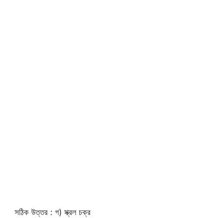
সঠিক উত্তর : গ) স্ক্রল চক্র