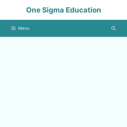
Skip
One Sigma Education
to
content
Menu