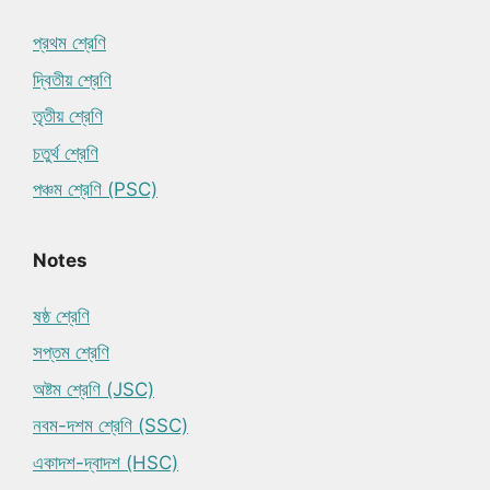
প্রথম শ্রেণি
দ্বিতীয় শ্রেণি
তৃতীয় শ্রেণি
চতুর্থ শ্রেণি
পঞ্চম শ্রেণি (PSC)
Notes
ষষ্ঠ শ্রেণি
সপ্তম শ্রেণি
অষ্টম শ্রেণি (JSC)
নবম-দশম শ্রেণি (SSC)
একাদশ-দ্বাদশ (HSC)