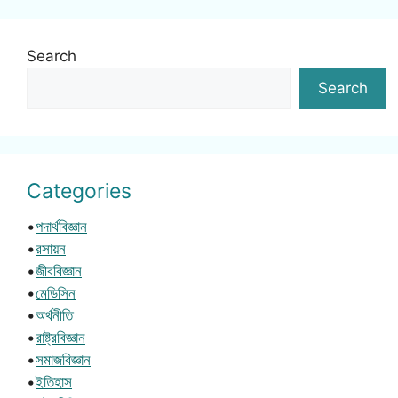
Search
Search
Categories
•
পদার্থবিজ্ঞান
•
রসায়ন
•
জীববিজ্ঞান
•
মেডিসিন
•
অর্থনীতি
•
রাষ্ট্রবিজ্ঞান
•
সমাজবিজ্ঞান
•
ইতিহাস