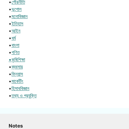
•
পৌরনীতি
•
ভূগোল
•
মনোবিজ্ঞান
•
ইতিহাস
•
আইন
•
ধর্ম
•
বাংলা
•
গণিত
•কৃষিশিক্ষা
•
ব্যবসায়
•
ফিন্যান্স
•
মার্কেটিং
•
হিসাববিজ্ঞান
•
তথ্য ও প্রযুক্তি
Notes