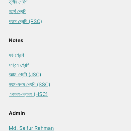
তৃতীয় শ্রেণি
চতুর্থ শ্রেণি
পঞ্চম শ্রেণি (PSC)
Notes
ষষ্ঠ শ্রেণি
সপ্তম শ্রেণি
অষ্টম শ্রেণি (JSC)
নবম-দশম শ্রেণি (SSC)
একাদশ-দ্বাদশ (HSC)
Admin
Md. Saifur Rahman