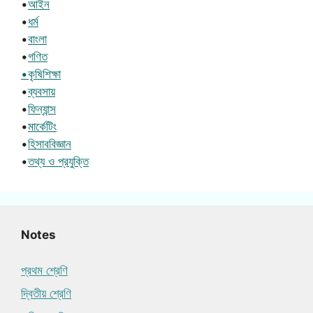
•
আইন
•
ধর্ম
•
বাংলা
•
গণিত
•কৃষিশিক্ষা
•
ব্যবসায়
•
ফিন্যান্স
•
মার্কেটিং
•
হিসাববিজ্ঞান
•
তথ্য ও প্রযুক্তি
Notes
প্রথম শ্রেণি
দ্বিতীয় শ্রেণি