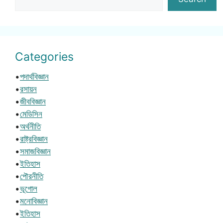
Categories
•
পদার্থবিজ্ঞান
•
রসায়ন
•
জীববিজ্ঞান
•
মেডিসিন
•
অর্থনীতি
•
রাষ্ট্রবিজ্ঞান
•
সমাজবিজ্ঞান
•
ইতিহাস
•
পৌরনীতি
•
ভূগোল
•
মনোবিজ্ঞান
•
ইতিহাস