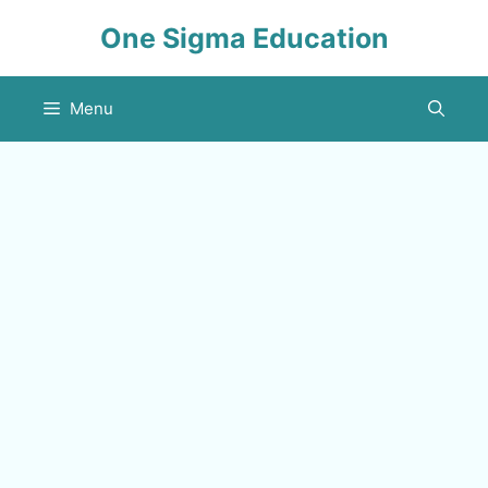
Skip
One Sigma Education
to
content
Menu