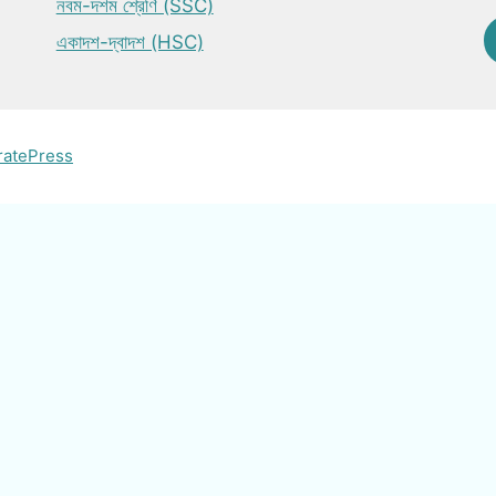
নবম-দশম শ্রেণি (SSC)
একাদশ-দ্বাদশ (HSC)
ratePress