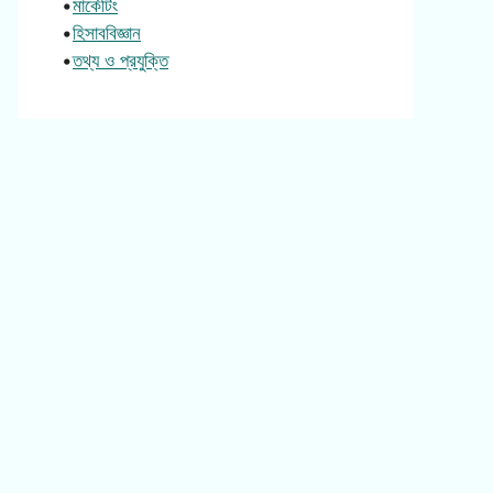
•
মার্কেটিং
•
হিসাববিজ্ঞান
•
তথ্য ও প্রযুক্তি