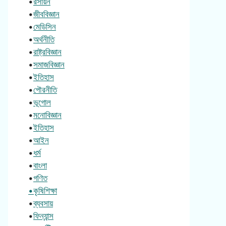
•
রসায়ন
•
জীববিজ্ঞান
•
মেডিসিন
•
অর্থনীতি
•
রাষ্ট্রবিজ্ঞান
•
সমাজবিজ্ঞান
•
ইতিহাস
•
পৌরনীতি
•
ভূগোল
•
মনোবিজ্ঞান
•
ইতিহাস
•
আইন
•
ধর্ম
•
বাংলা
•
গণিত
•কৃষিশিক্ষা
•
ব্যবসায়
•
ফিন্যান্স