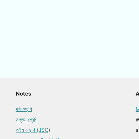
Notes
ষষ্ঠ শ্রেণি
M
সপ্তম শ্রেণি
W
অষ্টম শ্রেণি (JSC)
s