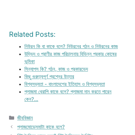
Related Posts:
নিউরন কি বা কাকে বলে? নিউরনের গঠন ও নিউরনের কাজ
উদ্ভিদ ও প্রাণীর কাজ পরিচালনায় বিভিন্ন প্রকার কোষের
ভূমিকা
সিন্যাপস কি? গঠন, কাজ ও প্রকারভেদ
কিছু গুরুত্বপূর্ণ প্রশ্নের উত্তর
বিশ্বসভ্যতা - বাংলাদেশের ইতিহাস ও বিশ্বসভ্যতা
প্লাজমা থেরাপি কাকে বলে? প্লাজমা দান করতে পারেন
কেন?…
Categories
জীববিজ্ঞান
প্লাজমোডেসমাটা কাকে বলে?