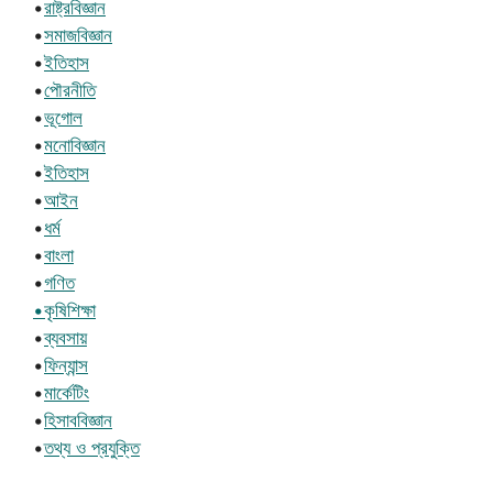
•
রাষ্ট্রবিজ্ঞান
•
সমাজবিজ্ঞান
•
ইতিহাস
•
পৌরনীতি
•
ভূগোল
•
মনোবিজ্ঞান
•
ইতিহাস
•
আইন
•
ধর্ম
•
বাংলা
•
গণিত
•কৃষিশিক্ষা
•
ব্যবসায়
•
ফিন্যান্স
•
মার্কেটিং
•
হিসাববিজ্ঞান
•
তথ্য ও প্রযুক্তি