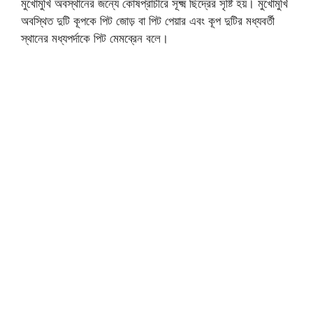
মুখোমুখি অবস্থানের জন্যে কোষপ্রাচীরে সূক্ষ্ম ছিদ্রের সৃষ্টি হয়। মুখোমুখি
অবস্থিত দুটি কূপকে পিট জোড় বা পিট পেয়ার এবং কূপ দুটির মধ্যবর্তী
স্থানের মধ্যপর্দাকে পিট মেমব্রেন বলে।