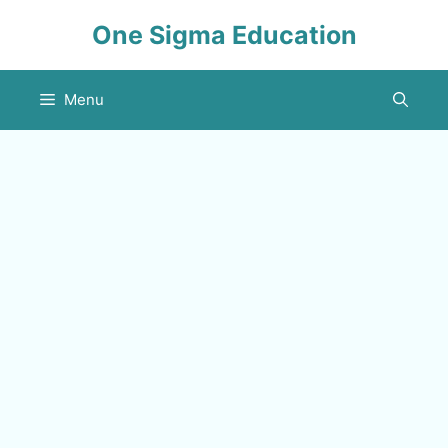
Skip
One Sigma Education
to
content
Menu