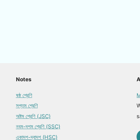
Notes
ষষ্ঠ শ্রেণি
M
সপ্তম শ্রেণি
W
অষ্টম শ্রেণি (JSC)
s
নবম-দশম শ্রেণি (SSC)
একাদশ-দ্বাদশ (HSC)