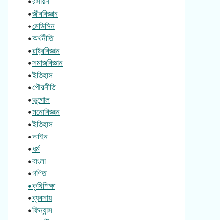
•
রসায়ন
•
জীববিজ্ঞান
•
মেডিসিন
•
অর্থনীতি
•
রাষ্ট্রবিজ্ঞান
•
সমাজবিজ্ঞান
•
ইতিহাস
•
পৌরনীতি
•
ভূগোল
•
মনোবিজ্ঞান
•
ইতিহাস
•
আইন
•
ধর্ম
•
বাংলা
•
গণিত
•কৃষিশিক্ষা
•
ব্যবসায়
•
ফিন্যান্স