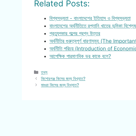
Related Posts:
বিশ্বসভ্যতা - বাংলাদেশের ইতিহাস ও বিশ্বসভ্যতা
বাংলাদেশের অর্থনীতিতে রপ্তানি খাতের ভূমিকা বিশ্ল
প্রত্যুপকার গল্পের প্রশ্ন উত্তর
অর্থনীতির গুরুত্বপূর্ণ ধারণাসমূহ (The Importa
অর্থনীতি পরিচয় (Introduction of Economi
আপেক্ষিক পারমাণবিক ভর কাকে বলে?
Categories
তথ্য
কিশোরগঞ্জ কিসের জন্য বিখ্যাত?
মাগুরা কিসের জন্য বিখ্যাত?