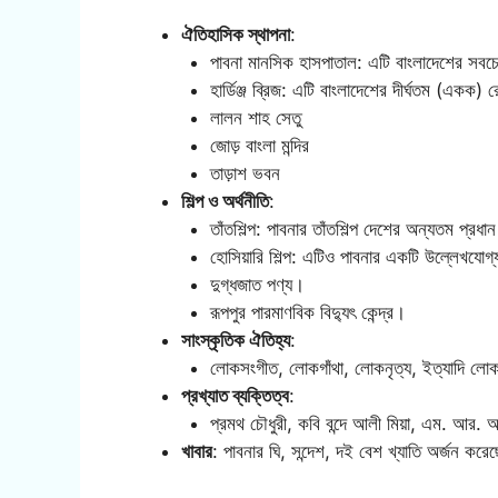
ঐতিহাসিক স্থাপনা
:
পাবনা মানসিক হাসপাতাল: এটি বাংলাদেশের সবচে
হার্ডিঞ্জ ব্রিজ: এটি বাংলাদেশের দীর্ঘতম (একক) 
লালন শাহ সেতু
জোড় বাংলা মন্দির
তাড়াশ ভবন
শিল্প ও অর্থনীতি
:
তাঁতশিল্প: পাবনার তাঁতশিল্প দেশের অন্যতম প্রধান
হোসিয়ারি শিল্প: এটিও পাবনার একটি উল্লেখযোগ্য
দুগ্ধজাত পণ্য।
রূপপুর পারমাণবিক বিদ্যুৎ কেন্দ্র।
সাংস্কৃতিক ঐতিহ্য
:
লোকসংগীত, লোকগাঁথা, লোকনৃত্য, ইত্যাদি লোকস
প্রখ্যাত ব্যক্তিত্ব
:
প্রমথ চৌধুরী, কবি বন্দে আলী মিয়া, এম. আর. 
খাবার
: পাবনার ঘি, সন্দেশ, দই বেশ খ্যাতি অর্জন করে