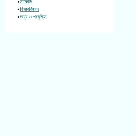
•
মার্কেটিং
•
হিসাববিজ্ঞান
•
তথ্য ও প্রযুক্তি