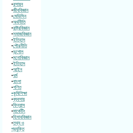
•
রসায়ন
•
জীববিজ্ঞান
•
মেডিসিন
•
অর্থনীতি
•
রাষ্ট্রবিজ্ঞান
•
সমাজবিজ্ঞান
•
ইতিহাস
•
পৌরনীতি
•
ভূগোল
•
মনোবিজ্ঞান
•
ইতিহাস
•
আইন
•
ধর্ম
•
বাংলা
•
গণিত
•কৃষিশিক্ষা
•
ব্যবসায়
•
ফিন্যান্স
•
মার্কেটিং
•
হিসাববিজ্ঞান
•
তথ্য ও
প্রযুক্তি