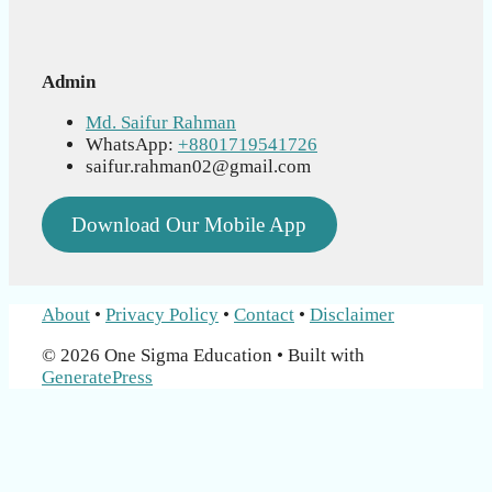
Admin
Md. Saifur Rahman
WhatsApp:
+8801719541726
saifur.rahman02@gmail.com
Download Our Mobile App
About
•
Privacy Policy
•
Contact
•
Disclaimer
© 2026 One Sigma Education
• Built with
GeneratePress