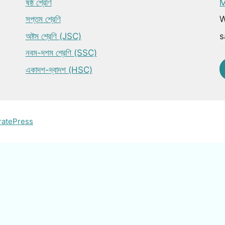
ষষ্ঠ শ্রেণি
M
সপ্তম শ্রেণি
W
অষ্টম শ্রেণি (JSC)
s
নবম-দশম শ্রেণি (SSC)
একাদশ-দ্বাদশ (HSC)
ratePress