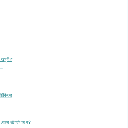
 অসুবিধা
ষ…
 -
চিকিৎসা
র কোনো পরিবর্তন হয় না?