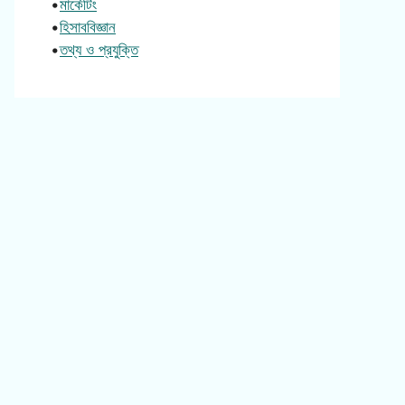
•
মার্কেটিং
•
হিসাববিজ্ঞান
•
তথ্য ও প্রযুক্তি