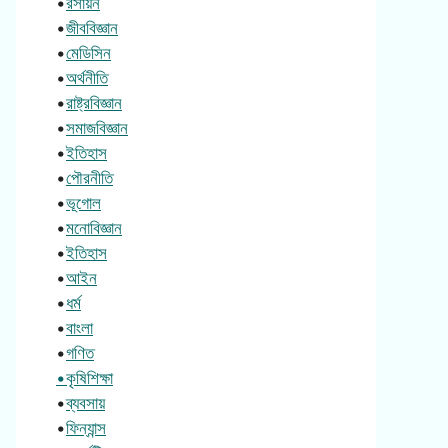
•
রসায়ন
•
জীববিজ্ঞান
•
মেডিসিন
•
অর্থনীতি
•
রাষ্ট্রবিজ্ঞান
•
সমাজবিজ্ঞান
•
ইতিহাস
•
পৌরনীতি
•
ভূগোল
•
মনোবিজ্ঞান
•
ইতিহাস
•
আইন
•
ধর্ম
•
বাংলা
•
গণিত
•কৃষিশিক্ষা
•
ব্যবসায়
•
ফিন্যান্স