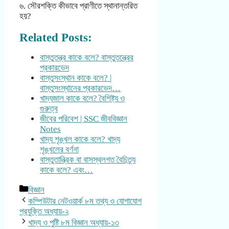
৬. সৌরশক্তি কীভাবে প্রাণীতে স্থানান্তরিত
হয়?
Related Posts:
বাস্তুতন্ত্র কাকে বলে? বাস্তুতন্ত্রের
প্রকারভেদ
বাস্তুসংস্থান কাকে বলে? |
বাস্তুসংস্থানের প্রকারভেদ…
খাদ্যজাল কাকে বলে? বৈশিষ্ট্য ও
গুরুত্ব
জীবের পরিবেশ | SSC জীববিজ্ঞান
Notes
খাদ্য শৃঙ্খল কাকে বলে? খাদ্য
শৃঙ্খলের বর্ণনা
বাস্তুতান্ত্রিক বা বাসস্থলগত বৈচিত্র্য
কাকে বলে? এবং…
Categories
বিজ্ঞান
কম্পিউটার নেটওয়ার্ক ৮ম তথ্য ও যোগাযোগ
প্রযুক্তি অধ্যায়-২
খাদ্য ও পুষ্টি ৮ম বিজ্ঞান অধ্যায়-১৩