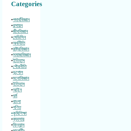
Categories
•
পদার্থবিজ্ঞান
•
রসায়ন
•
জীববিজ্ঞান
•
মেডিসিন
•
অর্থনীতি
•
রাষ্ট্রবিজ্ঞান
•
সমাজবিজ্ঞান
•
ইতিহাস
•
পৌরনীতি
•
ভূগোল
•
মনোবিজ্ঞান
•
ইতিহাস
•
আইন
•
ধর্ম
•
বাংলা
•
গণিত
•কৃষিশিক্ষা
•
ব্যবসায়
•
ফিন্যান্স
•
মার্কেটিং