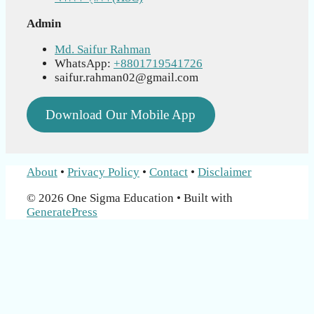
Admin
Md. Saifur Rahman
WhatsApp:
+8801719541726
saifur.rahman02@gmail.com
Download Our Mobile App
About
•
Privacy Policy
•
Contact
•
Disclaimer
© 2026 One Sigma Education
• Built with
GeneratePress