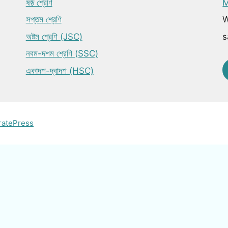
ষষ্ঠ শ্রেণি
M
সপ্তম শ্রেণি
W
অষ্টম শ্রেণি (JSC)
s
নবম-দশম শ্রেণি (SSC)
একাদশ-দ্বাদশ (HSC)
ratePress