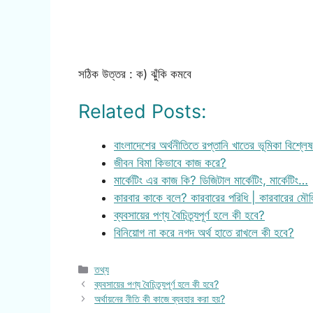
সঠিক উত্তর : ক) ঝুঁকি কমবে
Related Posts:
বাংলাদেশের অর্থনীতিতে রপ্তানি খাতের ভূমিকা বিশ্ল
জীবন বিমা কিভাবে কাজ করে?
মার্কেটিং এর কাজ কি? ডিজিটাল মার্কেটিং, মার্কেটিং…
কারবার কাকে বলে? কারবারের পরিধি | কারবারের ম
ব্যবসায়ের পণ্য বৈচিত্র্যপূর্ণ হলে কী হবে?
বিনিয়োগ না করে নগদ অর্থ হাতে রাখলে কী হবে?
Categories
তথ্য
ব্যবসায়ের পণ্য বৈচিত্র্যপূর্ণ হলে কী হবে?
অর্থায়নের নীতি কী কাজে ব্যবহার করা হয়?