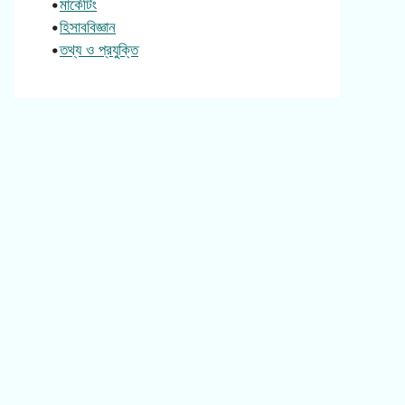
•
মার্কেটিং
•
হিসাববিজ্ঞান
•
তথ্য ও প্রযুক্তি