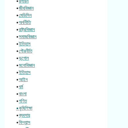
•
রসায়ন
•
জীববিজ্ঞান
•
মেডিসিন
•
অর্থনীতি
•
রাষ্ট্রবিজ্ঞান
•
সমাজবিজ্ঞান
•
ইতিহাস
•
পৌরনীতি
•
ভূগোল
•
মনোবিজ্ঞান
•
ইতিহাস
•
আইন
•
ধর্ম
•
বাংলা
•
গণিত
•কৃষিশিক্ষা
•
ব্যবসায়
•
ফিন্যান্স