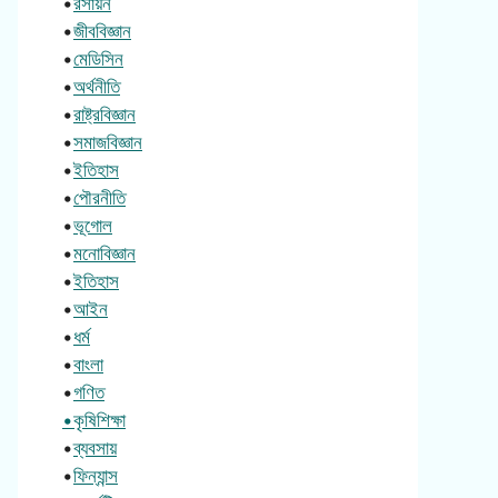
•
রসায়ন
•
জীববিজ্ঞান
•
মেডিসিন
•
অর্থনীতি
•
রাষ্ট্রবিজ্ঞান
•
সমাজবিজ্ঞান
•
ইতিহাস
•
পৌরনীতি
•
ভূগোল
•
মনোবিজ্ঞান
•
ইতিহাস
•
আইন
•
ধর্ম
•
বাংলা
•
গণিত
•কৃষিশিক্ষা
•
ব্যবসায়
•
ফিন্যান্স