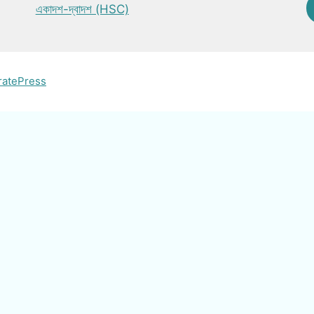
একাদশ-দ্বাদশ (HSC)
ratePress