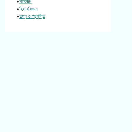
•
মার্কেটিং
•
হিসাববিজ্ঞান
•
তথ্য ও প্রযুক্তি