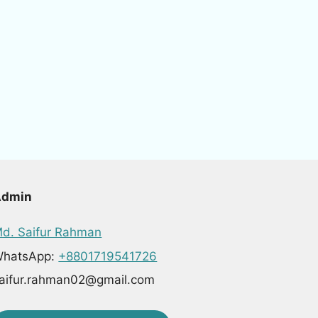
Admin
d. Saifur Rahman
hatsApp:
+8801719541726
aifur.rahman02@gmail.com