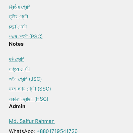
দ্বিতীয় শ্রেণি
তৃতীয় শ্রেণি
চতুর্থ শ্রেণি
পঞ্চম শ্রেণি (PSC)
Notes
ষষ্ঠ শ্রেণি
সপ্তম শ্রেণি
অষ্টম শ্রেণি (JSC)
নবম-দশম শ্রেণি (SSC)
একাদশ-দ্বাদশ (HSC)
Admin
Md. Saifur Rahman
WhatsApp:
+8801719541726