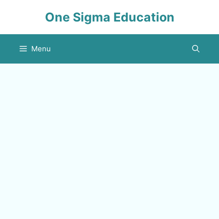
Skip
One Sigma Education
to
content
Menu