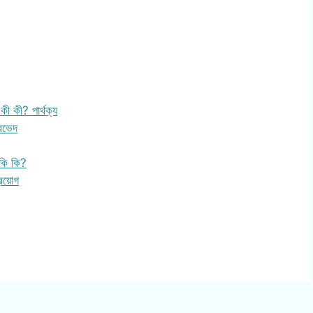
 কী? পার্থক্য
ারভেদ
কি কি?
রয়োগ