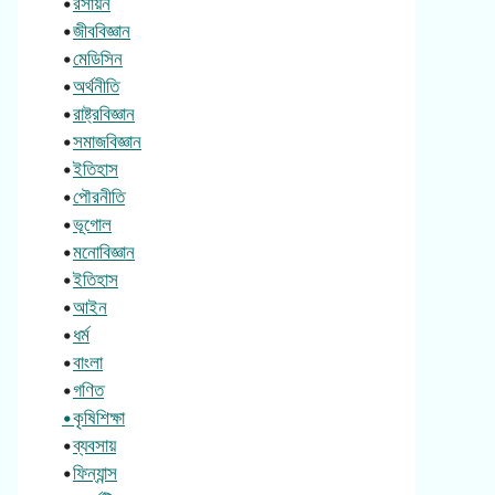
•
রসায়ন
•
জীববিজ্ঞান
•
মেডিসিন
•
অর্থনীতি
•
রাষ্ট্রবিজ্ঞান
•
সমাজবিজ্ঞান
•
ইতিহাস
•
পৌরনীতি
•
ভূগোল
•
মনোবিজ্ঞান
•
ইতিহাস
•
আইন
•
ধর্ম
•
বাংলা
•
গণিত
•কৃষিশিক্ষা
•
ব্যবসায়
•
ফিন্যান্স