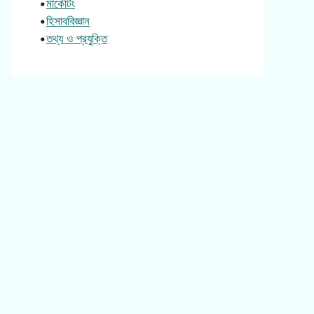
•
মার্কেটিং
•
হিসাববিজ্ঞান
•
তথ্য ও প্রযুক্তি