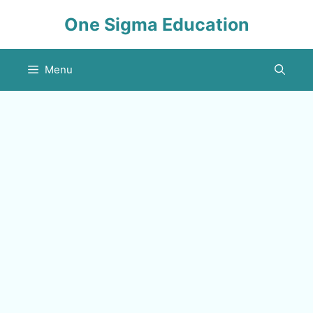
Skip
One Sigma Education
to
content
Menu