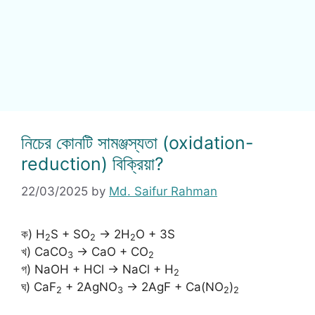
নিচের কোনটি সামঞ্জস্যতা (oxidation-
reduction) বিক্রিয়া?
22/03/2025
by
Md. Saifur Rahman
ক) H
S + SO
→ 2H
O + 3S
2
2
2
খ) CaCO
→ CaO + CO
3
2
গ) NaOH + HCl → NaCl + H
2
ঘ) CaF
+ 2AgNO
→ 2AgF + Ca(NO
)
2
3
2
2