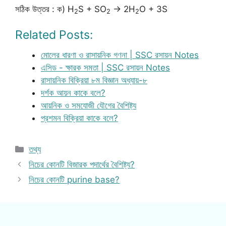
সঠিক উত্তর : ক) H
S + SO
→ 2H
O + 3S
2
2
2
Related Posts:
মোলের ধারণা ও রাসায়নিক গণনা | SSC রসায়ন Notes
এসিড - ক্ষারক সমতা | SSC রসায়ন Notes
রাসায়নিক বিক্রিয়া ৮ম বিজ্ঞান অধ্যায়-৮
দর্শক আয়ন কাকে বলে?
আয়নিক ও সমযোজী যৌগের বৈশিষ্ট্য
প্রশমন বিক্রিয়া কাকে বলে?
Categories
তথ্য
নিচের কোনটি বিজারক পদার্থের বৈশিষ্ট্য?
নিচের কোনটি purine base?