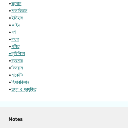
•
ভূগোল
•
মনোবিজ্ঞান
•
ইতিহাস
•
আইন
•
ধর্ম
•
বাংলা
•
গণিত
•কৃষিশিক্ষা
•
ব্যবসায়
•
ফিন্যান্স
•
মার্কেটিং
•
হিসাববিজ্ঞান
•
তথ্য ও প্রযুক্তি
Notes