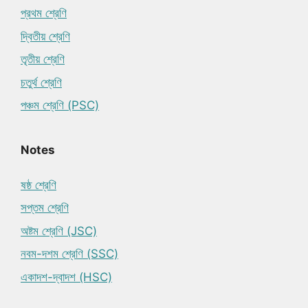
প্রথম শ্রেণি
দ্বিতীয় শ্রেণি
তৃতীয় শ্রেণি
চতুর্থ শ্রেণি
পঞ্চম শ্রেণি (PSC)
Notes
ষষ্ঠ শ্রেণি
সপ্তম শ্রেণি
অষ্টম শ্রেণি (JSC)
নবম-দশম শ্রেণি (SSC)
একাদশ-দ্বাদশ (HSC)