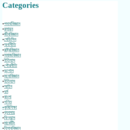
Categories
•
পদার্থবিজ্ঞান
•
রসায়ন
•
জীববিজ্ঞান
•
মেডিসিন
•
অর্থনীতি
•
রাষ্ট্রবিজ্ঞান
•
সমাজবিজ্ঞান
•
ইতিহাস
•
পৌরনীতি
•
ভূগোল
•
মনোবিজ্ঞান
•
ইতিহাস
•
আইন
•
ধর্ম
•
বাংলা
•
গণিত
•কৃষিশিক্ষা
•
ব্যবসায়
•
ফিন্যান্স
•
মার্কেটিং
•
হিসাববিজ্ঞান