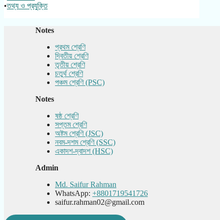
•
তথ্য ও প্রযুক্তি
Notes
প্রথম শ্রেণি
দ্বিতীয় শ্রেণি
তৃতীয় শ্রেণি
চতুর্থ শ্রেণি
পঞ্চম শ্রেণি (PSC)
Notes
ষষ্ঠ শ্রেণি
সপ্তম শ্রেণি
অষ্টম শ্রেণি (JSC)
নবম-দশম শ্রেণি (SSC)
একাদশ-দ্বাদশ (HSC)
Admin
Md. Saifur Rahman
WhatsApp:
+8801719541726
saifur.rahman02@gmail.com