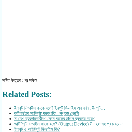
সঠিক উত্তর : খ) মাউস
Related Posts:
ইনপুট ডিভাইস কাকে বলে? ইনপুট ডিভাইস এর বর্ণনা, ইনপুট…
কম্পিউটার-সংশ্লিষ্ট যন্ত্রপাতি - সপ্তম শ্রেণি
সাধারণ ব্যবহারকারীগণ কোন ধরনের মাউস ব্যবহার করে?
আউটপুট ডিভাইস কাকে বলে? (Output Device) উদাহরণসহ প্রকারভেদ
ইনপুট ও আউটপুট ডিভাইস কি?