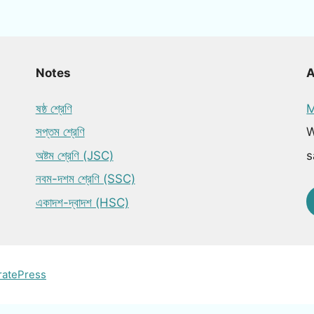
Notes
ষষ্ঠ শ্রেণি
M
সপ্তম শ্রেণি
W
অষ্টম শ্রেণি (JSC)
s
নবম-দশম শ্রেণি (SSC)
একাদশ-দ্বাদশ (HSC)
ratePress