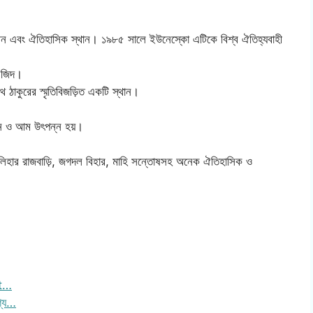
াচীন এবং ঐতিহাসিক স্থান। ১৯৮৫ সালে ইউনেস্কো এটিকে বিশ্ব ঐতিহ্যবাহী
মসজিদ।
রনাথ ঠাকুরের স্মৃতিবিজড়িত একটি স্থান।
ধান ও আম উৎপন্ন হয়।
, বলিহার রাজবাড়ি, জগদল বিহার, মাহি সন্তোষসহ অনেক ঐতিহাসিক ও
nt…
গ্য…