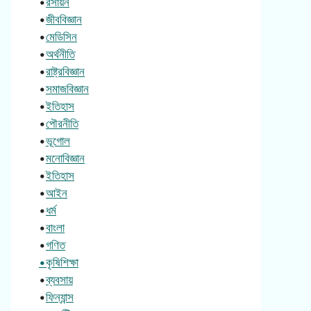
•
রসায়ন
•
জীববিজ্ঞান
•
মেডিসিন
•
অর্থনীতি
•
রাষ্ট্রবিজ্ঞান
•
সমাজবিজ্ঞান
•
ইতিহাস
•
পৌরনীতি
•
ভূগোল
•
মনোবিজ্ঞান
•
ইতিহাস
•
আইন
•
ধর্ম
•
বাংলা
•
গণিত
•কৃষিশিক্ষা
•
ব্যবসায়
•
ফিন্যান্স