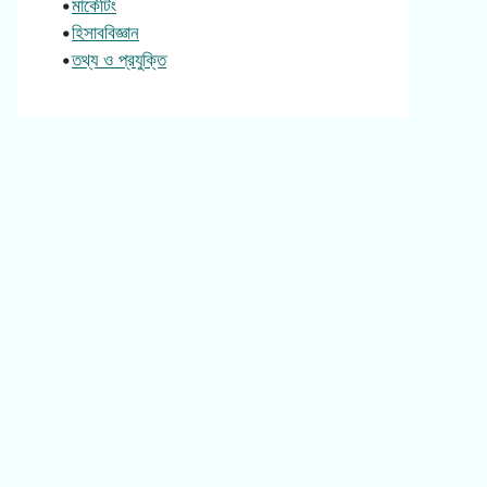
•
মার্কেটিং
•
হিসাববিজ্ঞান
•
তথ্য ও প্রযুক্তি